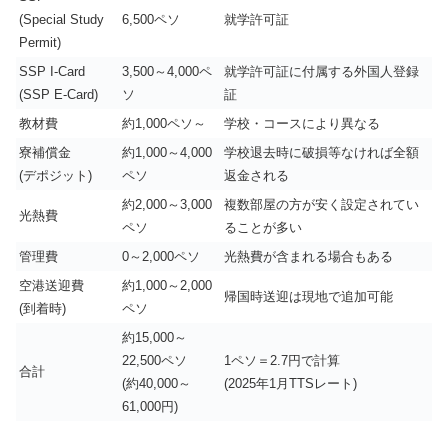
(Special Study
6,500ペソ
就学許可証
Permit)
SSP I-Card
3,500～4,000ペ
就学許可証に付属する外国人登録
(SSP E-Card)
ソ
証
教材費
約1,000ペソ～
学校・コースにより異なる
寮補償金
約1,000～4,000
学校退去時に破損等なければ全額
(デポジット)
ペソ
返金される
約2,000～3,000
複数部屋の方が安く設定されてい
光熱費
ペソ
ることが多い
管理費
0～2,000ペソ
光熱費が含まれる場合もある
空港送迎費
約1,000～2,000
帰国時送迎は現地で追加可能
(到着時)
ペソ
約15,000～
22,500ペソ
1ペソ＝2.7円で計算
合計
(約40,000～
(2025年1月TTSレート)
61,000円)