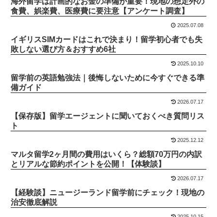
海外留学は計画的なお金の準備が重要！現地の想定外の
食費、娯楽費、医療費に要注意【アンケート調査】
2025.07.08
イギリスSIMカードはこれで決まり！留学初心者でも失
敗しない選び方＆おすすめ6社
2025.10.10
留学前の英語勉強法｜後悔しないために今すぐできる準
備ガイド
2026.07.17
【保存版】留学エージェントに聞いておくべき質問リス
ト
2025.12.12
マルタ留学2ヶ月間の費用はいくら？総額70万円の内訳
とリアルな節約ポイントを公開！【体験談】
2026.07.17
【経験談】ニュージーランド留学前にチェック！現地の
治安徹底解説
2025.10.15