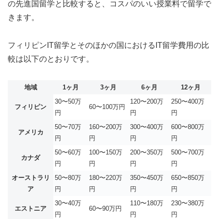
の先進国留学と比較すると、コスパのいい授業料で留学で
きます。
フィリピンIT留学とそのほかの国におけるIT留学費用の比
較は以下のとおりです。
地域
1ヶ月
3ヶ月
6ヶ月
12ヶ月
30〜50万
120〜200万
250〜400万
フィリピン
60〜100万円
円
円
円
50〜70万
160〜200万
300〜400万
600〜800万
アメリカ
円
円
円
円
50〜60万
100〜150万
200〜350万
500〜700万
カナダ
円
円
円
円
オーストラリ
50〜80万
180〜220万
350〜450万
650〜850万
ア
円
円
円
円
30〜40万
110〜180万
230〜380万
エストニア
60〜90万円
円
円
円