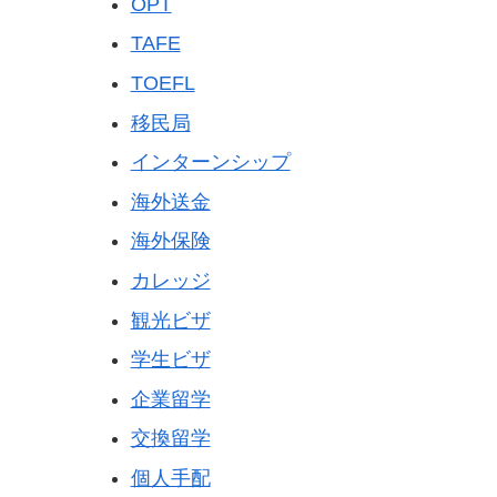
OPT
TAFE
TOEFL
移民局
インターンシップ
海外送金
海外保険
カレッジ
観光ビザ
学生ビザ
企業留学
交換留学
個人手配