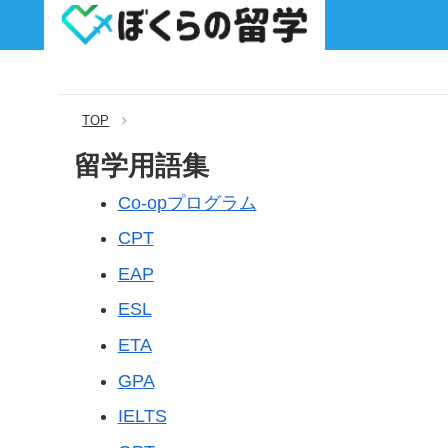
TOP
留学用語集
Co-opプログラム
CPT
EAP
ESL
ETA
GPA
IELTS