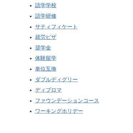
語学学校
語学研修
サティフィケート
就労ビザ
奨学金
体験留学
単位互換
ダブルディグリー
ディプロマ
ファウンデーションコース
ワーキングホリデー