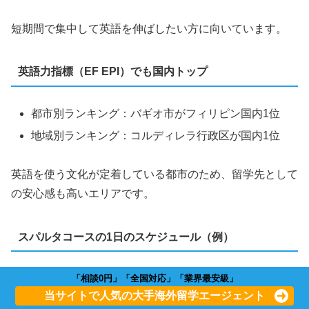
短期間で集中して英語を伸ばしたい方に向いています。
英語力指標（EF EPI）でも国内トップ
都市別ランキング：バギオ市がフィリピン国内1位
地域別ランキング：コルディレラ行政区が国内1位
英語を使う文化が定着している都市のため、留学先として
の安心感も高いエリアです。
スパルタコースの1日のスケジュール（例）
「相談0円」「全国対応」「業界最安級」
スパルタ式は集中的に英語力を強化するために生徒を厳し
当サイトで人気の大手海外留学エージェント
く追い込む英語学習コースのことです。