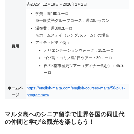
④2025年12月19日～2026年1月2日
学費：週190ユーロ
※一般英語グループコース：週20レッスン
滞在費：週300ユーロ
※ホームステイ（シングルルーム）の場合
アクティビティ例：
費用
オリエンテーションウォーク：15ユーロ
ゴゾ島・コミノ島1日ツアー：39ユーロ
夜の3都市歴史ツアー（ディナー含む）：45ユ
ーロ
ホームペ
https://english-malta.com/english-courses-malta/50-plus-
ージ
programmes/
マルタ島へのシニア留学で世界各国の同世代
の仲間と学び＆観光を楽しもう！