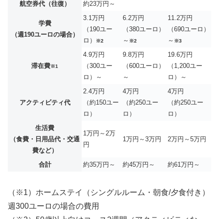
航空券代（往復）
約23万円～
3.1万円
6.2万円
11.2万円
学費
（190ユー
（380ユーロ）
（690ユーロ）
（週190ユーロの場合）
ロ）
～
～
※2
※2
※3
4.9万円
9.8万円
19.6万円
滞在費
（300ユー
（600ユーロ）
（1,200ユー
※1
ロ）～
～
ロ）～
2.4万円
4万円
4万円
アクティビティ代
（約150ユー
（約250ユー
（約250ユー
ロ）
ロ）
ロ）
生活費
1万円～2万
（食費・日用品代・交通
1万円～3万円
2万円～5万円
円
費など）
合計
約35万円～
約45万円～
約61万円～
（※1）ホームステイ（シングルルーム・朝食/夕食付き）
週300ユーロの場合の費用