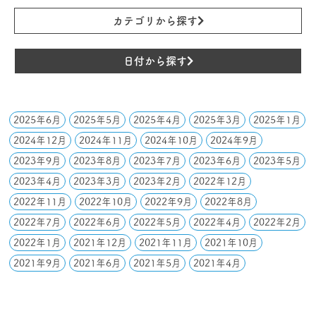
カテゴリから探す
日付から探す
2025年6月
2025年5月
2025年4月
2025年3月
2025年1月
2024年12月
2024年11月
2024年10月
2024年9月
2023年9月
2023年8月
2023年7月
2023年6月
2023年5月
2023年4月
2023年3月
2023年2月
2022年12月
2022年11月
2022年10月
2022年9月
2022年8月
2022年7月
2022年6月
2022年5月
2022年4月
2022年2月
2022年1月
2021年12月
2021年11月
2021年10月
2021年9月
2021年6月
2021年5月
2021年4月