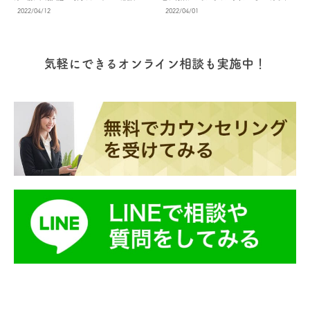
中心に位置しているため、アジア市場を狙う欧
臨機応変に対応したサービスを提供していま
2日の休日、残業代、ホリデーなど、現地の人と
の声も当然出てきますよね。 実は、留学経験者
2022/04/12
2022/04/01
米諸国の外資系企業が次々と進出してきていま
す。 機内の保安確保 機内サービスの他にCAの
同じ条件で仕事をすることができます。 就労先
と未経験者では、生涯賃金がなんと1億円近く差
す。 そのため、まずは比較的近いマレーシアで
仕事として、機内の保安確保の業務がありま
は学校側から提案やサポートを受ける場合が殆
が出るという研究結果が出ているのです！ この
海外就労経験を積み、その後欧米での就職を目
す。 乗客の安全や命を守る上で、最も大切な仕
どですが、働きたい会社へ自分からアプローチ
記事では、2015年と2016年の留学経験者と未経
指す社会人移住者が増えています。 定年後の生
事と言えるでしょう。 保安確保には次のような
することもできます。 とはいえ、「カナダで仕
験者のアンケートを参考にしながら、留学の投
活：マレーシアが人気ナンバーワン 定年後に生
業務があります。 不審物はないかの機内の安全
事をする」と一言で言っても、なかなか想像で
資価値について迫ってみます！ 平均年収の比較
活したい国として、一番人気があるのがマレー
チェック 荷物棚の開閉、お手洗いが正常に機能
気軽にできるオンライン相談も実施中！
きないのではないでしょうか？ Co-opプログラ
留学後、海外で学んだことが仕事で生かせるの
シアなのです！ 理由は次のことが挙げられてい
するかなどチェック 飛行機のドアの開閉操作
ムを知っていただくためには、実際の体験談を
か？ 海外大学卒業が本当にお給料に反映される
ます。 長期滞在ビザが取りやすい 気候がい
シートベルトの着用確認 安全確認急病人が出た
聞くのが一番！ というわけで、ここでは実際に
のか？ 留学を目指す方なら、気になる点ではな
い 治安がいい 東南アジアへ旅行しやす
場合の救急処置 など、この他にもC Aはどのよ
ぼくらの留学の「Co-op留学サポート」サービ
いでしょうか。 ここでは、年齢別、男女別そし
い 物価が安い インフラが整っていて生活
うな事態にも対応できるように、準備し行動し
スを利用された、6人のお客様の声をご紹介しま
て大学院分野別で「平均年収」を表にまとめま
で不自由を感じない 自然災害が少ない その
なければなりません。 【Crew lounge】卒業生
す。 ぜひチェックしてくださいね！ Natsumiさ
した！ 年齢別 海外大学卒業 （1） 国内大学卒
他にも、食べ物が口に合う、のんびり生活がで
の就職先情報！外資系航空会社編 元航空会社の
ん（大学生） 約21カ国からの留学生が通ってい
業 （2） 海外大学院卒業 （3） 国内大学院卒業
きるなどたくさんの意見が寄せられています。
面接官や客室乗務員トレーナーを講師として迎
る、国際色豊かなカレッジ「Van West
（4） 大卒の収入格差係数 （1）/（2） 院卒の
参考サイト：一般財団法人ロングステイ財団 国
えているエアラインスクール「Crew
College」のバンクーバー校に通い、ビジネスマ
収入格差係数 （3）/（4） 海外大卒と海外院卒
際色豊か 人口の約６割がマレー系、約３割が中
lounge」。 就職率が圧倒的に高いことで知られ
ネージメントのディプロマを取得したNatsumi
の収入格差係数（3）/（1） 全体 547.0万円
国系、そして約１割がインド系が居住している
ています。 この記事では、実際に卒業生が就職
さん。 カレッジでカスタマーサービススキルの
449.1万円 792.9万円 553.0万円 1.22 1.43 1.45
国家「マレーシア」。 タイ、インドネシア、ブ
した航空会社の情報と給料、そして募集内容を
クラスを取っていたことから、有給インターン
50歳代以上 653.6万円 608.3万円 993.9万円
ルネイの３カ国と隣接し、海を挟んでシンガポ
ご紹介します！ まずは外資系の航空会社からみ
シップでは空港の免税店につとめ、実際に世界
806.0万円 1.07 1.23 1.52 40歳代 564.0万円
ールやフィリピンとも近いマレーシアは、アジ
ていきましょう。 *応募事項は変更する場合が
中からくるお客様にサービスを提供するスキル
470.8万円 825.9万円 654.6万円 1.20 1.26 1.46
アでもトップクラスの多国籍移民が共存してい
あるので、必ず事前に確認してください。 世界
を身につけていきました。 新しいことに挑戦し
30歳代 539.7万円 389.3万円 642.9万円 467.6
る国です。 マレーシアの通貨 マレーシアの通貨
最大手の航空会社の一つシンガポール航空 「働
続けるNatsumiさんの体験談はこちらです！
万円 1.39 1.38 1.19 20歳代以下 350.0万円
は「マレーシア・リンギット（MYR）」で、２
きたい航空会社」のトップになっているシンガ
Hitoshiさん（30歳以上で参加） ビジネス、観
290.8万円 372.7万円 350.7万円 1.20 1.06 1.07
０２２年４月のレートでは、１MYRが日本円で
ポール航空。 その拠点は、東南アジアにおける
光、ホスピタリティのプログラムに定評がある
例えば、30歳代を例に見ていくと、海外大学を
３０円です。 その他 マレーシアについてもっと
ハブ空港「シンガポール・チャンギ国際空港」
キャリア系専門学校「Greystone College」のバ
卒業している場合、平均年収が539.7万円。 国
詳しく知りたい方は、マレーシア基本情報の記
です。 世界最大手の航空会社の一つで３５カ国
ンクーバー校で学び、ビジネスコミュニケーシ
内大学の卒業者は389.3万円なので、この時点で
事もあわせてご覧ください。
６０都市以上へ就航し、日本・シンガポール間
ョンのディプロマを取得したHitoshiさん。 日本
1.39倍もの収入差がついているのがわかりま
https://bokuryuu.com/the-basic-information-
の直行便が毎日運行しています。 CAの給料 通
で社会人として勤務経験を積んだ後、キャリア
す。 大学院卒業者の場合でも、留学経験者は
malaysia/ マレーシア留学の種類 マレーシア留
常、求人募集要項には「基本給」のみが掲載さ
の選択肢を広げるために30歳を超えてCo-opプ
642.9万円で未経験者は467.6万円で、こちらも
学にはいろいろな方法があります。 ここでは、
れています。 実際の給料は 基本給 フライト時
ログラムにチャレンジしました。 カナダでのワ
1.38倍の収入格差が出ています。 別の見方をす
基本的な留学の種類を３つご紹介します！ 語学
間給 ステイ代食事手当 各種手当 などが加えら
ーキングビザを無事に取得したHitoshiさんの留
ると、国内大学の卒業者と海外大学院の卒業者
学校 語学を学ぶための留学スタイルで、１週間
れて支給されます。 シンガポール航空の場合、
学体験談はこちらです！ Atsushiさん（大学卒業
では、平均年収が1.7倍近くも変わってきてしま