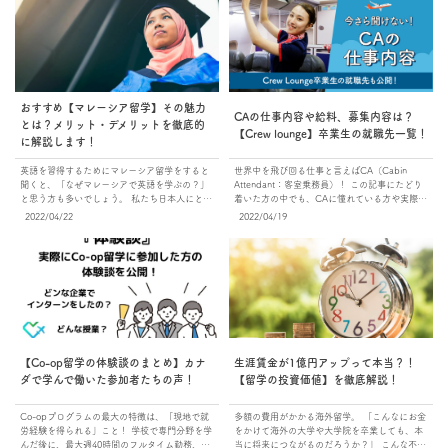
おすすめ【マレーシア留学】その魅力
CAの仕事内容や給料、募集内容は？
とは？メリット・デメリットを徹底的
【Crew lounge】卒業生の就職先一覧！
に解説します！
英語を習得するためにマレーシア留学をすると
世界中を飛び回る仕事と言えばCA（Cabin
聞くと、「なぜマレーシアで英語を学ぶの？」
Attendant：客室乗務員）！ この記事にたどり
と思う方も多いでしょう。 私たち日本人にとっ
着いた方の中でも、CAに憧れている方や実際に
てマレーシアは留学先としてはメジャーではあ
目指している方も多いでしょう。 ここでは「ぼ
2022/04/22
2022/04/19
りません。 しかしマレーシアは、東南アジアを
くらの留学」が提携している、マレーシアのエ
中心としたアジア諸国の若者に最も注目されて
アラインスクール「Crew lounge」の卒業生の
いる留学先の一つなんです！ この記事では、海
就職先を参考に、航空会社に関する情報やCAの
外留学を目指している方に向け、マレーシア留
給料、そして募集内容などをお届けします。 今
学の魅力を徹底解説しています。 マレーシア留
さら聞けない！CAの仕事とは？ 英語が使える
学の種類や、メリット・デメリット、そして気
海外に住める 世界中の人たちと接することがで
になる現地でのアルバイト事情もご紹介してい
きる という理由で多くの人が憧れる仕事の一
ますので、ぜひ留学先選びの参考にしてくださ
つ、CA。 実際にどのような仕事をしているか
いね！ マレーシアの基本情報 まずは、マレー
ご存じですか？ まずは、常に「なりたい職業」
シアがどのような国なのか、一緒に見ていきま
のトップに維持するCAの仕事を理解しましょ
【Co-op留学の体験談のまとめ】カナ
生涯賃金が1億円アップって本当？！
しょう。 移住先として人気 マレーシアという
う！ 機内サービス CAと聞いてすぐに思いつく
ダで学んで働いた参加者たちの声！
【留学の投資価値】を徹底解説！
と「観光地」を思い浮かべるかもしれません
業務は「飲み物や機内食の提供」ではないでし
が、ここ数年で、日本からの移住者が増え続け
ょうか？ その他に、次のような機内サービスも
ています。 その主な理由は２つ「就職」と「定
行っています。 機内での免税品販売 機内アナウ
Co-opプログラムの最大の特徴は、「現地で就
多額の費用がかかる海外留学。 「こんなにお金
年後の生活」です。 就職：海外就職を目指す第
ンス 新聞・雑誌・毛布などの配布や回収 国際
労経験を得られる」こと！ 学校で専門分野を学
をかけて海外の大学や大学院を卒業しても、本
一歩として マレーシアは地理的に東南アジアの
線の場合は入国書類の配布 など、乗客の希望に
んだ後に、最大週40時間のフルタイム勤務、週
当に将来につながるのだろうか？」 こんな不安