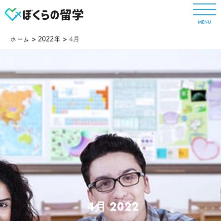
内
容
MENU
を
ス
ホーム
2022年
4月
キ
ッ
プ
4月 2022