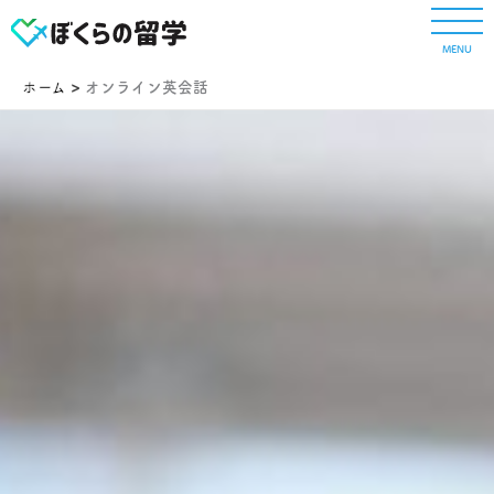
内
容
MENU
を
ス
ホーム
オンライン英会話
キ
ッ
プ