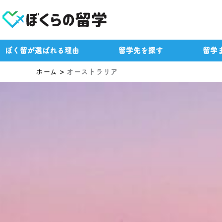
内
容
を
ス
ぼく留が選ばれる理由
留学先を探す
留学
キ
ッ
ホーム
オーストラリア
プ