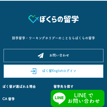
が、以下の証明書の提示と手続きが義務付けら
る人も多いのではないでしょうか。 そんな不安
とにチャレンジできます。 自分次第で有意義に
れています。 英語表記による出発前７２時間以
を抱えている方のために、ここでは、コロナ禍
楽しく海外で１年間過ごすことができるのも、
内のPCR検査の陰性証明書 入国前に旅行検査パ
でお勧めできるワーキングホリデー先をご紹介
ワーキングホリデー制度の魅力です。
ッケージをイギリス政府サイトで予約する 入国
します。 イギリス 最長２年間の滞在が可能とい
https://bokuryuu.com/about-working-holiday/
前の４８時間以内に、イギリス政府サイトから
うことから、ワーキングホリデービザを使用し
co-opプログラムについて 「ワーキングホリデ
行程、連絡先、隔離場所の住所などを乗客追跡
ての渡航方法がおすすめです。 コロナ禍に限ら
ーを申し込みたいけど、３０歳を過ぎてしまっ
フォームを入力 イギリス入国後の１０日間の自
ず、ビザ発給の抽選倍率が非常に高いので、申
た・・・」という方にオススメなのが、今注目
主隔離（自主隔離期間中の２日目と８日目に検
請をしても必ずビザを取得できるとは限りませ
のco-opプログラム！ このco-opプログラムは
査を受ける） ワクチン接種完了者は証明書を提
んが、挑戦してみる価値はあります。 カナダ ワ
カナダだけの特別な制度で、ワーキングホリデ
出すれば隔離免除 現在のビザ発給状況 ビザサ
クチン摂取を完了していれば通常通りワーキン
ーのように現地で勉強をしながら仕事をするこ
ービスは再開しています。 参考サイト：英国大
グホリデービザの取得ができますし、街の状況
とが可能です。 年齢制限も参加回数の制限もな
使館 マルタ【コロナ最新情報】 現在の新規感
も日に日によくなっていますのでおすすめの国
語学留学・ワーキングホリデーのことならぼくらの留学
いので、思い立ったときに利用できます。 留学
染者数 ２４人 現在のワクチン接種率（２０２
です アイルランド ２０２１年１０月下旬をめ
期間中現地就労が可能 カナダに入国後、co-op
１年９月２０日付け） １回目 ８３.４% ２回
どに、入国の規制緩和を含む全ての制限措置の
プログラムの前半は専門分野に関する講義を受
目 ８３.３% 現在の入国状況 渡航は可能です
解除を目指す予定です。 そのため、長期の留学
けながら、週２０時間までの就労が可能です。
が、以下の証明書の提示と手続きが５歳以上の
生の受入も可能になる方向です。 確定ではあり
例えば、人気のブリティッシュ・コロンビア州
渡航者に義務付けられています。 英語表記によ
ませんが、来年のワーキングホリデービザの発
お問い合わせ
では、最低賃金が時給１５.２０ドル（２０２１
る出発前７２時間以内のPCR検査の陰性証明書
給を行う可能性も見えてきたと言えるでしょ
年）。 単純計算で、週２０時間勤務×時給１
到着後に１４日間の自主隔離（自己負担） 入国
う。 ワーキングホリデーに変わる今注目のプロ
５.２０ドル=３０４ドル 月に日本円で約１１万
前にマルタ政府サイトでの登録が必要（登録完
グラムのご紹介（co-op） コロナ禍の影響で、
円（２０２１年９月のレート１カナダドル=約８
了後にQRコードを受け取り、必要に応じて提
ワーキングホリデービザ申告の条件が目まぐる
７円）ほどの収入が見込め、滞在費の足しにで
ぼく留Englishログイン
示） 現在のビザ発給状況 ビザサービスは再開
しく変わっています。 そんな現在でも、実はカ
きます。 ＊カナダは州によって最低賃金が異な
しています。 参考サイト：マルタ観光局 アイル
ナダで学びながら働くことができる方法がある
るので、事前に確認が必要です。 プログラムに
ランド【コロナ最新情報】 現在の新規感染者数
んです。 co-opプログラムとは ワーキングホリ
就労プログラムが含まれる co-opプログラムの
１千４２０人 現在のワクチン接種率（２０２１
デーに変わって注目を集めているプログラムが
後半は、学んだことを生かしながら就労体験を
年９月２０日付け） １回目 ７６.５% ２回
あるのを、皆さんはご存じですか？ 今、注目を
ぼく留が選ばれる理由
留学先を探す
得る、有給の就労プログラムも組み込まれてい
目 ７３.８% 現在の入国状況 渡航は可能です
集めているプログラム、それがco-opプログラ
ます。 就労プログラムは普通の就職と同様に、
が、以下の証明書の提示と手続きが１２歳以上
ムです。 「co-op」とは「協同の」「協力的
週４０時間のフルタイム勤務になり、給料も最
に義務付けられています。 出発前の３日以上前
な」を意味する英単語のco-operativeの略称
低賃金が保証されています。 現地企業で海外就
にPassenger Locator Form（旅客位置情報フォ
で、その名の通り大学・カレッジ・専門学校と
CA 留学
Co-op留学
労経験ができる 多くのワーキングホリデーは、
ーム）に記入 英語表記による出発前７２時間以
企業が連携した特別プログラムです。 有給イン
日系の飲食店でのフロアサービスか調理補助の
内のPCR検査の陰性証明書 到着後に１４日間の
ターン プログラムの前半で選択した分野に関す
仕事をしています。 仕事を通して文化の違いを