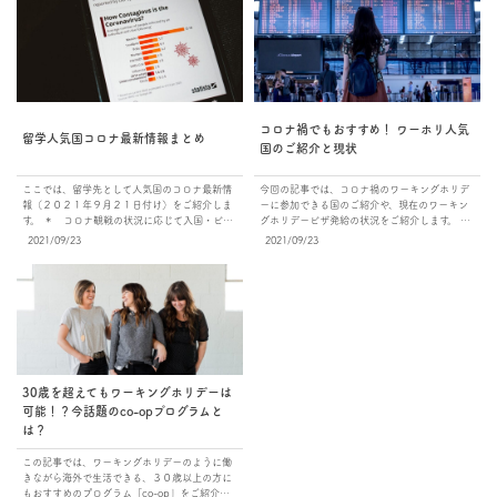
コロナ禍でもおすすめ！ ワーホリ人気
留学人気国コロナ最新情報まとめ
国のご紹介と現状
ここでは、留学先として人気国のコロナ最新情
今回の記事では、コロナ禍のワーキングホリデ
報（２０２１年９月２１日付け）をご紹介しま
ーに参加できる国のご紹介や、現在のワーキン
す。 ＊ コロナ観戦の状況に応じて入国・ビザ
グホリデービザ発給の状況をご紹介します。 ワ
情報が変更されますので、最新の情報は各国の
ーキングホリデーとは？ ワーキングホリデーと
2021/09/23
2021/09/23
大使館にお問い合わせください。 ＊ 現在の新
はビザの種類で、世界２６カ国のワーキングホ
規感染者数と現在のワクチン接種率の参考サイ
リデー協定国で勉強や仕事をしながらバカンス
ト：Our World in Data アメリカ【コロナ最新
を楽しめる制度です。 ワーキングホリデービザ
情報】 現在の新規感染者数 １２万９千７７１
の最大の魅力は、フルタイムで仕事をしたり語
人 現在のワクチン接種率 １回目 ６４.６% ２
学学校で英語を学んだり、また長期バカンスを
回目 ５５.４% 現在の入国状況 渡航は可能で
思いっきり楽しんだりと、ビザの有効期間であ
すが、以下の証明書の提示が満２歳以上の渡航
れば自由に滞在プランを楽しむことができると
者に義務付けられています。 英語表記による出
ころにあります。 滞在期間中は、自分次第でい
発前７２時間以内のPCR検査の陰性証明書（米
ろいろなことに挑戦できます。
国内で乗り継ぎを行う場合も必要） もしくは過
https://bokuryuu.com/about-working-holiday/
30歳を超えてもワーキングホリデーは
去3か月以内に新型コロナウイルスに罹患し完治
現在のワーキングホリデー可能国の入国状況現
可能！？今話題のco-opプログラムと
した人は、医師による回復診断書 入国後は州に
状 ワーキングホリデー加盟国で人気の英語圏５
は？
よって手続きが異なりますので、渡航前に必ず
カ国、オーストラリア、ニュージーランド、ア
確認してください。 現在のビザ発給状況 ビザ
イルランド、イギリス、カナダの入国状況の現
この記事では、ワーキングホリデーのように働
サービスは再開しています。 参考サイト：ESTA
状をみてみましょう。 ２０２１年９月の時点で
きながら海外で生活できる、３０歳以上の方に
センター カナダ【コロナ最新情報】 現在の新
日本の外務省は、ほとんどの国に「レベル３：
もおすすめのプログラム「co-op」をご紹介し