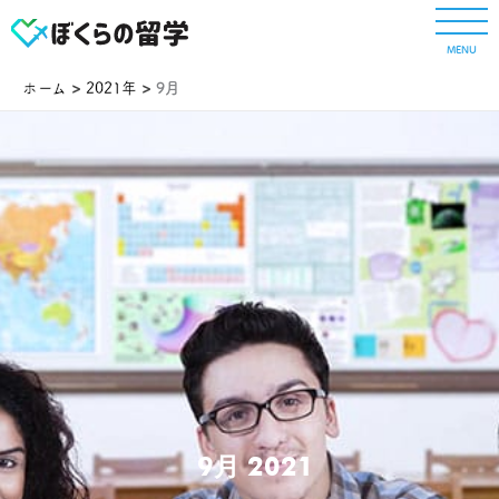
内
容
MENU
を
ス
ホーム
2021年
9月
キ
ッ
プ
9月 2021