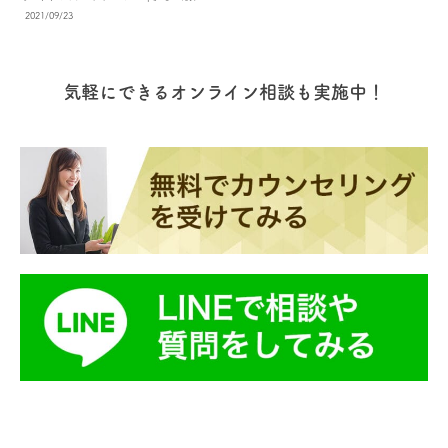
規感染者数（２０２１年９月１７日付） ５千０
渡航は止めてください」の渡航の中止勧告を出
ます。 短期での英語力の向上やキャリアアップ
2021/09/23
６８人 現在のワクチン接種率 １回目 ７６.
していますが、国によっては条件を満たしてい
の転職に必要なスキルが身につけられること
６% ２回目 ７０.５% 現在の入国状況 渡航は
れば入国が可能です。 オーストラリア、ニュー
で、今話題になっています！ ワーキングホリデ
可能ですが、以下の証明書の提示と手続きが５
ジーランド、アイルランド 永住権所持者など限
ーの年齢制限 ワーキングホリデーは誰でも利用
歳以上の渡航者に義務付けられています。 英語
られた人を除いて、外国人は入国できません。
できる制度ですが、ビザの取得には１８歳から
表記による出発前７２時間以内のPCR検査の陰
イギリス 観光ビザでの入国が可能ですが、ワク
申請時の時点で３０歳までと年齢制限が設けら
性証明書、又は渡航日より１４日から１８０日
チン接種の有無にかかわらず入国後１０日間の
気軽にできるオンライン相談も実施中！
れています（２０２０年版）。 ワーキングホリ
前までに取得した陽性結果提出 無症状であるこ
自己隔離に加え、隔離中は２日目と８日目に検
デーのメリット 海外の長期滞在方法として人気
と 出発前にカナダ政府が運営しているアプリ・
査の受検が必要です。 カナダ ワクチン接種をし
のワーキングホリデー制度。 ここではワーキン
ウェブページ「ArriveCan」に必要情報を提出
て１４日以上経過したうえで、渡航７２時間前
グホリデーを選ぶメリットをみていきましょ
（英文でのワクチン接種証明証など） カナダの
の陰性の検査結果があれば観光ビザでの入国が
う。 全生活費を準備する必要がない ワーキン
移民法にて入国が認められていること 空路によ
可能です。 ワーキングホリデービザの発給状況
グホリデーの最大のメリットは、何と言っても
る入国者は１４日間の自主隔離（自主隔離期間
２０２１年９月時点での、オーストラリア、ニ
現地で働けること！ ほとんどの加盟国でフルタ
中に受ける検査はランダムに選ばれます） ワク
ュージーランド、アイルランド、イギリス、カ
イムでの勤務が許可されています。 収入を得な
チン接種完了者は出発の１４日前に
ナダのワーキングホリデービザの発給状況をみ
がら海外生活を送ることができるので、日本で
「ArriveCan」で証明書を提出すれば隔離免除
てみましょう。 ニュージーランド、オーストラ
渡航費用の全額を準備する必要はありません。
参考サイト：カナダ政府 カナダ政府が認
リア、アイルランド ワーキングホリデービザの
＊ 一部の加盟国では週の労働時間が決まって
定をしているワクチン接種：ファイザー (2回
発給は行っていません。 イギリス ワーキング
いるので、ビザを申請する前に必ず確認してく
接種）、モデルナ (2回接種)、アストロゼネカ
ホリデービザ（正確にはYouth Mobility Scheme
ださい。 フリーター生活ができる フルタイム
(2回接種) 、ジャンセンまたはヤンセン (１回接
という、短期労働を目的としたビザ）の発給を
で仕事や勉強を行うのではなく、生活費を賄う
種) オンタリオ州にてワクチンパスポートに関
行っています。 今年の募集は終わってしまった
程度にアルバイトをして生活をするという方法
する発表があり、今後他の州でも取り入れられ
ので、来年の抽選会への参加が必要です。 例年
も、ワーキングホリデーなら可能です。 滞在先
る可能があります。 ワクチン未接種者の行動が
１月と７月に行われますが、予告なしで変更や
で自由に行動できるように時間を確保しなが
限られてしまうため、ワクチン接種が強く推奨
キャンセルになる場合があるので、事前に必ず
ら、フリーターのような生活ができます。 行動
されています 参考サイト：オンタリオ州政府
確認しましょう。 カナダ ワクチン摂取を完了
が制限されない 朝から晩まで語学学校で英語を
現在のビザ発給状況 ９月７日からワクチン接種
している方は通常通りワーキングホリデービザ
きっちり学ぶ 何もしないで１年間のバカンスを
完了者はeTA（カナダ電子渡航認証）でのご渡
を発給しています。 ワクチンの摂取をしない場
思いっきり楽しむ 週に２、３回のアルバイトを
航が可能です。 参考サイト：カナダ政府 イギリ
合は申し込みの際に現地のジョブオファー（企
しながら、週に２、３回語学学校に行って英語
ス【コロナ最新情報】 現在の新規感染者数 ３
業内定）が必要条件になりました。 コロナ禍で
を学ぶ ３カ月ごとに滞在都市を変えて文化の違
万１千０９５人 現在のワクチン接種率（２０２
おすすめできるワーキングホリデー先 コロナ禍
いを感じる 興味のある分野の資格に挑戦する、
１年９月２０日付け） １回目 ７２.９% ２回
で渡航規制が多くなってしまったため「ワーキ
など 他のビザとは異なり行動が制限されていな
目 ６６.８% 現在の入国状況 渡航は可能です
ングホリデーに行けない・・・」と、考えてい
いワーキングホリデービザでは、いろいろなこ