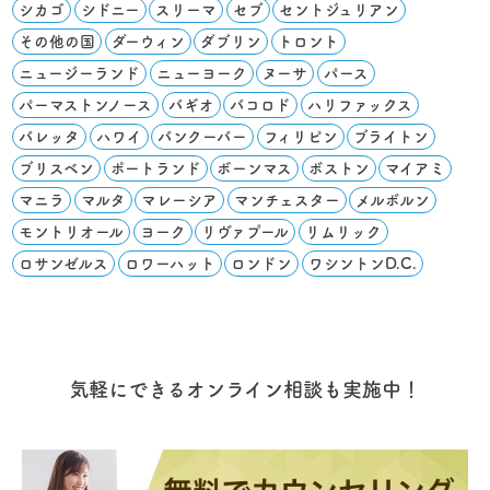
シカゴ
シドニー
スリーマ
セブ
セントジュリアン
その他の国
ダーウィン
ダブリン
トロント
ニュージーランド
ニューヨーク
ヌーサ
パース
パーマストンノース
バギオ
バコロド
ハリファックス
バレッタ
ハワイ
バンクーバー
フィリピン
ブライトン
ブリスベン
ポートランド
ボーンマス
ボストン
マイアミ
マニラ
マルタ
マレーシア
マンチェスター
メルボルン
モントリオール
ヨーク
リヴァプール
リムリック
ロサンゼルス
ロワーハット
ロンドン
ワシントンD.C.
気軽にできるオンライン相談も実施中！