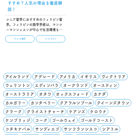
すすめ？人気の理由を徹底解
説！
シニア留学におすすめのフィリピン留
学。フィリピンの語学学校は、マンツ
ーマンレッスンが中心で生活環境も整
っており、安心して留学を楽しめま
# シニア留学
# フィリピン
す。この記事では、フィリピン留学が
人気の理由や特徴、学校選びのポイン
トなどを解説します。…
アイルランド
アデレード
アメリカ
イギリス
ヴィクトリア
ウェリントン
エディンバラ
オークランド
オースティン
オーストラリア
オタワ
オックスフォード
カナダ
カルガリー
カンタベリー
クアラルンプール
クイーンズタウン
クラーク
クライストチャーチ
ケアンズ
ケロウナ
ケンブリッジ
コーク
ゴールウェイ
ゴールドコースト
コタキナバル
サンディエゴ
サンフランシスコ
シアトル