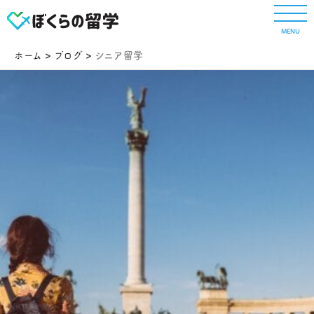
内
容
MENU
を
ス
ホーム
ブログ
シニア留学
キ
ッ
プ