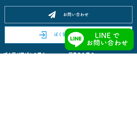
お問い合わせ
ぼく留Englishログイン
ぼく留が選ばれる理由
留学先を探す
CA 留学
Co-op留学
セブ留学
カナダ留学
フィリピン留学
オーストラリア留学
シニア留学
留学までの流れ
オンライン英会話
体験談