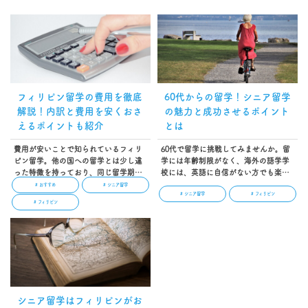
フィリピン留学の費用を徹底
60代からの留学！シニア留学
解説！内訳と費用を安くおさ
の魅力と成功させるポイント
えるポイントも紹介
とは
費用が安いことで知られているフィリ
60代で留学に挑戦してみませんか。留
ピン留学。他の国への留学とは少し違
学には年齢制限がなく、海外の語学学
った特徴を持っており、同じ留学期間
校には、英語に自信がない方でも楽し
でも費用の目安や内訳が異なります。
める留学プログラムが数多くありま
# おすすめ
# シニア留学
# シニア留学
# フィリピン
できるだけ留学費用を安くしたい、コ
す。この記事では、シニア留学の魅力
# フィリピン
スパの良い留学をしたい方は必見で
と成功させるポイントについて紹介し
す。…
ます。…
シニア留学はフィリピンがお