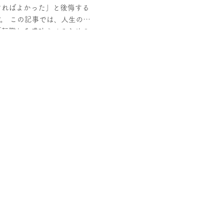
ければよかった」と後悔する
人生の大
「転職」を成功させるための
ポイントを解説しています。
る方だけでなく、再転職を目
内容です！ そもそも転
も転職とは、具体的にどのよ
うか？ 改めて確認し
転職の定義 一言で言えば「1
職に代わる」ことを指しま
でなく、全く異なる職種へ移
ンジなども転職にあたりま
で求められるもの違い 一般的
学生が社会人として企業に勤
が多いでしょう。 そのた
ルのない新人社員に対し企業
は、なんと言っても順応性・
」は、職務