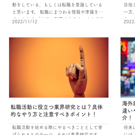
動をしている、もしくは転職を意識している
目指
と思います。 転職にまつわる情報や準備をし
一方
ていく中で 「本当に転職はうまくいくのだろ
ない
2022/11/12
2022
うか？」 「失敗したらどうしよう」 といっ
ない方も
た不安や悩みを抱える人も多いでしょう。 今
スキ
回はあっさり内定した方々の経験をもとに、
転職成功
彼らが転職活動時にやっていたことを紹介し
くださいね！ 転
ます。 経験談は参考になることが多いので、
必要
ぜひチェックしてくださいね！ 意外と多い１
必要なので
社目での内定 驚かれるかもしれませんが、転
る業界は
職活動の応募１社目で内定を得る人が意外と
考や
多いのです！ 転職サイトdoda-デューダ（参
わけではな
考サイト：https://doda.jp）が２０２１年１
に何
月から１２月の間にdodaを利用して内定を得
う。
海外
た転職者のデータ結果を見てみましょう。 転
代の
転職活動に役立つ業界研究とは？具体
違い
職成功者の応募社数 全体のパーセンテージ
半と
的なやり方と注意すべきポイント！
介！
１社 １７.１％ ２社 ６.０％ ３社 ４.９％ ４
のが違います。
転職活動を始める際にやるべきこととして挙
将来
社 ４.４％ ５社 ４.０％ ６〜１０社 １５.８％
代前
げられるものの一つ、それは業界研究です。
には
１１〜１５社 １１.３％ １６〜２０社 ８.３％
順応性