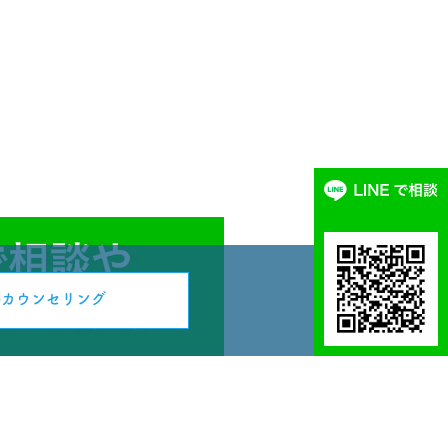
人を対象にしているので、必
ルを求められます。 つま
度の実績が必要となるため、
ハードルが高いと言えるでし
の違い 「再就職」は、結婚、
の理由でいったん企業を退職
期間を置いてから再び就職す
他の職に
点では転職と基本的に変わり
就職＝仕事のブランク」があ
ため、転職よりさらに難しく
する転職の考え方 みなさんは
料カウンセリング
のようなイメージがあります
も多いでしょう。 ここで
いる方のために、成功する考
ます。 ポイント1：
解する まずは、面接時に投