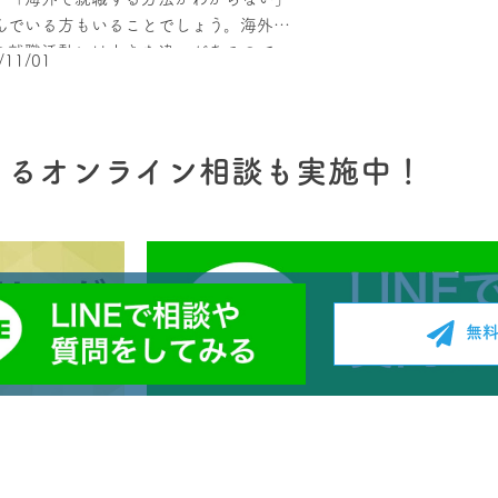
んでいる方もいることでしょう。海外と
年未満であれば第二新卒者扱いになり、
経験がある社会
の就職活動には大きな違いがあるので、
の活躍を期待される人材として転職先で
然的に経験値やスキ
/11/01
しまいますよね。 そこでこの記事で
ぶことができます。 しかし、２０代
り転職はある程
海外と日本の就職活動のおもな違いを解
なると状況が変わります。 社会人とし
就職よりも若干
、海外就職する方法と海外就職を成功さ
経験が５、６年あることを前提で、前職
ょう。 再就職と
ためにやるべきことを紹介します。海外
だことが重要視され始めます。 そのた
出産など何らか
きるオンライン相談も実施中！
するための方法を知りたい方は、最後ま
次の職種で生かせる資格などを取得し、
し、ある程度の
んで参考にしてください。 海外と日本の
時にアピールできるようにしておきまし
ることを指します。 「1つの職から
おもな違い 海外と日本の就職活動
。 企業が３０代の転職者に求めるもの ２
代わる」という
、いくつかの違いがあります。海外就職
とは異なり、３０代の転職は若干条件が
ませんが、「再
方法を知る前に、前提としてその違いを
す。 職務経験１０年を超え始め
るとみなされる
おきましょう。 ここでは、海外と日
とから、グループをまとめるリーダーに
なります。 成功
無
就職活動のおもな違いを紹介します。 就
得る人材としても見られる可能性がある
転職に対してど
動の時期 海外と日本の就職活動では、活
、スキルがあることに越
か？ 近年、転職者が増えているとはいえ、ま
期が異なります。 日本では、新卒採
ことはありませんが、コミュニケーショ
だまだ抵抗がある人
中途採用といった一括採用のシステムを
や人柄といった人物面での評価も重要視
は転職を考えて
しています。具体的には、大学3年生の3
向があります。 キャリアチェンジの
え方のポイントを紹介し
から企業の採用試験がスタートし、書類
でも、前職でどのようなことを吸収して
企業側の目線を理