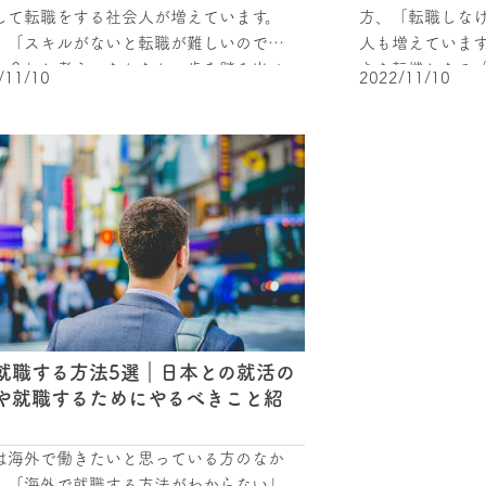
して転職をする社会人が増えています。
方、「転職しな
、「スキルがないと転職が難しいのでは
人も増えています。 この記事では、
か？」と考え、なかなか一歩を踏み出せ
きな転機となる
/11/10
2022/11/10
少なくありません。 この記事では、
考え方や、その
ルがない２０代から３０代の方のための
初めて転職をす
方法を紹介します！ ぜひ参考にして
指す方にもおすすめの
職を成功させるにはスキルは
職とは？ そもそ
か そもそも、転職するためにはスキルは
うなことを指すのでしょ
しょうか？ 資格やスキルを活かせ
てみましょう。 
少なくありません。 しかし、書類選
つの職から他の
面接時に必ずしもスキルが重要視される
す。 つまり現在勤めている会社と同業の他社
いのです。 まずは、企業が転職者
へ移ることだけ
を求めているか知ることから始めましょ
るキャリアチェ
 企業が２０代の転職者に求めるもの ２０
す。 就職と転職
就職する方法5選｜日本との就活の
転職と一言で言っても、２４歳までの前
に「就職」は、
や就職するためにやるべきこと紹
２５歳からの後半では、企業が求めるも
めることを指すこと
 経験がないことが当然の２０
め、経験やスキ
は海外で働きたいと思っている方のなか
半の方に求めるものは、なんと言っても
側が求めるもの
、「海外で就職する方法がわからない」
・可能性・行動力です。 新卒で就職し
可能性・行動力です。 一方「転職