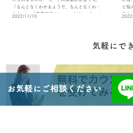
「なんとなくわかるようで、なんとなくわか
と悩
２１社以上 ２８.３％ あっさり内定した人が
て３
らない」 「業界研究のイメージがわかない」
日本
やっていたこととは？ 以上のデータを見る
今後
2022/11/10
2022
という方も多いのではないでしょうか？ この
混乱して
と、１社から１０社以内で内定を取っている
一から学
記事では、これから業界研究に取り組みたい
は、
転職者は過半数を占めています。 このことか
後半に
と考えている方のために、具体的なやり方と
説し
ら新卒の就職活動と比べても、転職活動では
ての
注意すべきポイント、そして必要な資格やス
せる
比較的あっさり内定を得ている人が多いこと
で学ん
気軽にで
キルについて解説しています。 業界研究の目
就職
がわかります。 しかし、中には１００社以上
め、
的 業界研究とは金融業界、建築業界、IT業
で読
受けても内定が取れない方がいるのも事実で
面接
界、飲食業界など、業界の種類を把握し、そ
就職活動の
す。 この大きな違いは、一体どこにあるので
ょう
の特徴を調べて分析することを指します。 業
には
しょうか？ 実は転職活動を始めてあっさりと
０代
界研究をすることで、以下のような転職時に
する
内定をもらう人には、いくつかの共通点があ
厳しくなりま
なくてはならない情報が整理できます。 自分
把握して
ります。 ポイント別に確認して、自分に当て
るこ
お気軽にご相談ください
に合う業界が見つかる 種類や特徴を知ること
本の
はめてみましょう。 自分の価値を高めるため
なり
で、自分に合う業界が見つかります。 時間を
職活
にスキルや資格を準備している 転職活動で最
からです。 そのため
かけて調べていくことで、各業界の仕事内容
動する時
も大切なことは、自分の「価値」を知ってい
した
やその業界に転職するために必要な条件（資
用や
ることです。 業界や企業が選考時に転職者に
ン力
格・スキルなど）、そして、その業界に向い
導入
求めているのは、ズバリ、経験とスキルで
される傾
ている人材などが見えてきます。 志望する業
月頃
す。 そのため、感情的になって「今の仕事を
場合