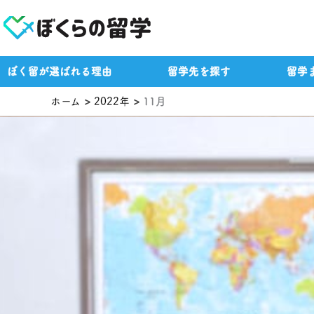
内
容
を
ス
ぼく留が選ばれる理由
留学先を探す
留学
キ
ッ
ホーム
2022年
11月
プ