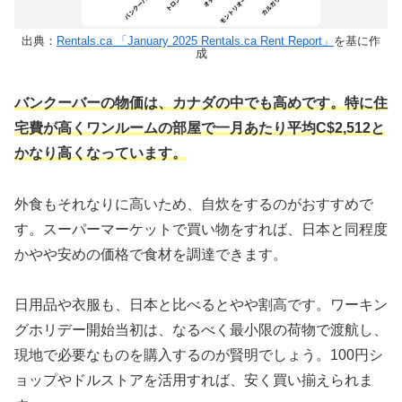
出典：
Rentals.ca 「January 2025 Rentals.ca Rent Report」
を基に作
成
バンクーバーの物価は、カナダの中でも高めです。特に住
宅費が高くワンルームの部屋で一月あたり平均C$2,512と
かなり高くなっています。
外食もそれなりに高いため、自炊をするのがおすすめで
す。スーパーマーケットで買い物をすれば、日本と同程度
かやや安めの価格で食材を調達できます。
日用品や衣服も、日本と比べるとやや割高です。ワーキン
グホリデー開始当初は、なるべく最小限の荷物で渡航し、
現地で必要なものを購入するのが賢明でしょう。100円シ
ョップやドルストアを活用すれば、安く買い揃えられま