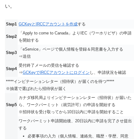
い。
Step1
GCKeyとIRCCアカウントを作成
する
「Apply to come to Canada」よりIEC（ワーホリビザ）の申請
Step2
を開始する
「eService」ページで個人情報を登録＆同意書を入力する
Step3
⇒送信
受付終了メールの受信を確認する
Step4
⇒
GCKeyでIRCCアカウントにログイン
し、申請状況を確認
*****インビテーションレター（招待状）が届くのを待つ*****
※抽選で選ばれたら招待状が届く
カナダ移民局よりインビテーションレター（招待状）が届いた
Step5
ら、ワークパーミット（就労許可）の申請を開始する
※招待状を受け取ってから10日以内に申請を開始すること
ワークパーミット申請開始後、20日以内に申請を完了させ提出
する
必要事項の入力（個人情報、連絡先、職歴・学歴、同意