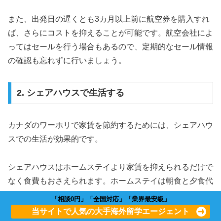
また、出発日の遅くとも3カ月以上前に航空券を購入すれ
ば、さらにコストを抑えることが可能です。航空会社によ
ってはセールを行う場合もあるので、定期的なセール情報
の確認も忘れずに行いましょう。
2. シェアハウスで生活する
カナダのワーホリで家賃を節約するためには、シェアハウ
スでの生活が効果的です。
シェアハウスはホームステイより家賃を抑えられるだけで
なく食費もおさえられます。ホームステイは朝食と夕食代
が含まれていることが多いですが、シェアハウスではご自
「相談0円」「全国対応」「業界最安級」
分で食費を調整できるため、生活費の節約に効果的です。
当サイトで人気の大手海外留学エージェント