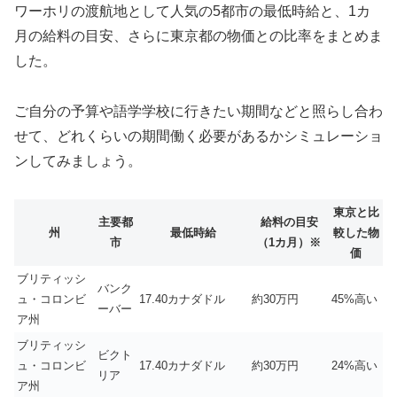
ワーホリの渡航地として人気の5都市の最低時給と、1カ
月の給料の目安、さらに東京都の物価との比率をまとめま
した。
ご自分の予算や語学学校に行きたい期間などと照らし合わ
せて、どれくらいの期間働く必要があるかシミュレーショ
ンしてみましょう。
東京と比
主要都
給料の目安
州
最低時給
較した物
市
（1カ月）※
価
ブリティッシ
バンク
ュ・コロンビ
17.40カナダドル
約30万円
45%高い
ーバー
ア州
ブリティッシ
ビクト
ュ・コロンビ
17.40カナダドル
約30万円
24%高い
リア
ア州