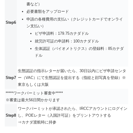
書など）
必要書類をアップロード
申請の各種費用の支払い（クレジットカードでオンライ
Step6
ン支払い）
ビザ申請料：179.75カナダドル
就労許可証の申請料：100カナダドル
生体認証（バイオメトリクス）の登録料：85カナダ
ドル
生態認証の指示レターが届いたら、30日以内にビザ申請センタ
Step7
ー（VAC）にて生態認証を提出する（指紋と顔写真を登録）※
東京もしくは大阪
*****ワークパーミット審査中*****
※審査は最大56日間かかります
ワークパーミットが承認されたら、IRCCアカウントにログイン
Step8
し、POEレター（入国許可証）をプリントアウトする
⇒カナダ渡航時に持参