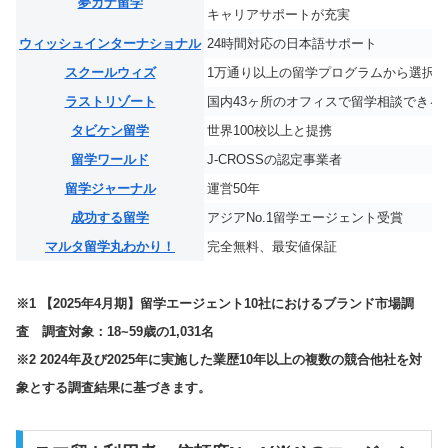
夢カナ留学
キャリアサポートが充実
ウィッシュインターナショナル
24時間対応の日本語サポート
スクールウィズ
1万通り以上の留学プログラムから選択
ラストリゾート
国内43ヶ所のオフィスで留学相談できる
タビケン留学
世界100校以上と提携
留学ワールド
J-CROSSの認定事業者
留学ジャーナル
運営50年
成功する留学
アジアNo.1留学エージェント受賞
マルタ留学丸わかり！
完全無料、最安値保証
※1 【2025年4月期】留学エージェント10社におけるブランド市場調
査 調査対象：18~59歳の1,031名
※2 2024年及び2025年に実施した業歴10年以上の複数の競合他社を対
象とする調査結果に基づきます。