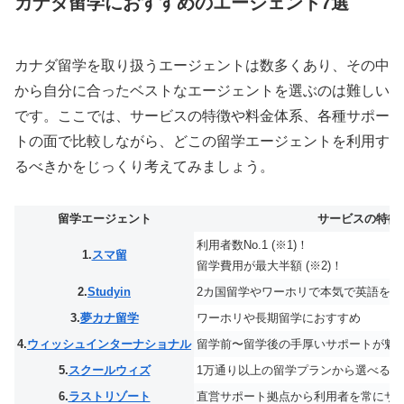
カナダ留学におすすめのエージェント7選
カナダ留学を取り扱うエージェントは数多くあり、その中
から自分に合ったベストなエージェントを選ぶのは難しい
です。ここでは、サービスの特徴や料金体系、各種サポー
トの面で比較しながら、どこの留学エージェントを利用す
るべきかをじっくり考えてみましょう。
留学エージェント
サービスの特徴
利用者数No.1 (※1)！
1.
スマ留
留学費用が最大半額 (※2)！
2.
Studyin
2カ国留学やワーホリで本気で英語を
3.
夢カナ留学
ワーホリや長期留学におすすめ
4.
ウィッシュインターナショナル
留学前〜留学後の手厚いサポートが魅
5.
スクールウィズ
1万通り以上の留学プランから選べる
6.
ラストリゾート
直営サポート拠点から利用者を常にサ