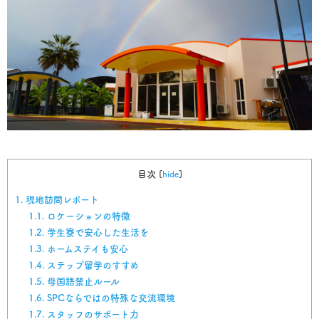
目次
[
hide
]
1.
現地訪問レポート
1.1.
ロケーションの特徴
1.2.
学生寮で安心した生活を
1.3.
ホームステイも安心
1.4.
ステップ留学のすすめ
1.5.
母国語禁止ルール
1.6.
SPCならではの特殊な交流環境
1.7.
スタッフのサポート力