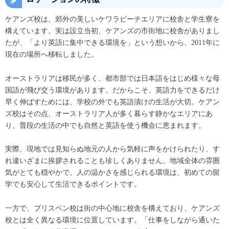
ケアンズ校は、郊外の美しいケワラビーチエリアに校舎と学生寮を
構えています。実は設立当初、ケアンズの市街地に校舎がありまし
たが、「より英語に集中できる環境を」という想いから、2011年に
現在の場所へ移転しました。
オーストラリアは移民が多く、都市部では日本語をはじめ様々な母
国語が飛び交う環境があります。だからこそ、英語力をできるだけ
早く伸ばすためには、学校の外でも英語漬けの生活が大切。ケアン
ズ校はその点、オーストラリア人が多く暮らす静かなエリアにあ
り、普段の生活の中でも自然と英語を使う機会に恵まれます。
実際、現地では見知らぬ地元の人から気軽に声をかけられたり、す
れ違いざまに挨拶されることも珍しくありません。地域全体の雰囲
気がとても穏やかで、人の温かさを感じられる環境は、初めての留
学でも安心して生活できるポイントです。
一方で、ブリスベン校は街の中心地に校舎を構えており、ケアンズ
校とは全く異なる環境に位置しています。「仕事をしながら通いた