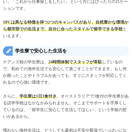
い」「これから仕事探しをしたい」 という方にはぴったりのロケー
ションです。
SPCは異なる特徴を持つ2つのキャンパスがあり、自然豊かな環境か
ら都市部での生活まで、自分に合ったスタイルで留学できる学校
と
いえます。
学生寮で安心した生活を
ケアンズ校の学生寮は、
24時間体制でスタッフが常駐
しているの
で、初めての海外生活でも安心して過ごすことができます。もし何
か困ったことやトラブルがあっても、すぐにスタッフが対応してく
れるので心強い環境です。
さらに、
学生寮は1日3食付き
。オーストラリアで3食付の学生寮があ
る語学学校はなかなかみられません。そこまでサポートを手厚くし
ているのは、「留学生に安心して生活してほしい」という学校の想
いがあるから。
慣れない海外生活は、どうしても最初は不安や緊張でいっぱいにな