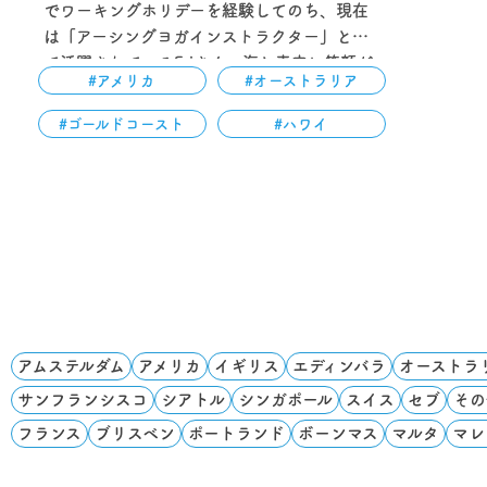
でワーキングホリデーを経験してのち、現在
は「アーシングヨガインストラクター」とし
て活躍されているEriさん。海と青空に笑顔が
#アメリカ
#オーストラリア
映える素敵な女性です！…
#ゴールドコースト
#ハワイ
アムステルダム
アメリカ
イギリス
エディンバラ
オーストラ
サンフランシスコ
シアトル
シンガポール
スイス
セブ
その
フランス
ブリスベン
ポートランド
ボーンマス
マルタ
マレ