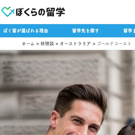
内
容
を
ス
ぼく留が選ばれる理由
留学先を探す
留学
キ
ッ
ホーム
体験談
オーストラリア
ゴールドコースト
プ