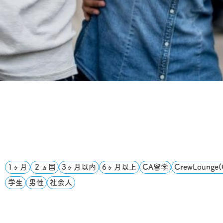
1ヶ月
２ヵ国
3ヶ月以内
6ヶ月以上
CA留学
CrewLoung
学生
男性
社会人