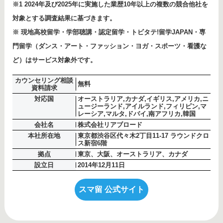
※1 2024年及び2025年に実施した業歴10年以上の複数の競合他社を
対象とする調査結果に基づきます。
※ 現地高校留学・学部聴講・認定留学・トビタテ!留学JAPAN・専
門留学（ダンス・アート・ファッション・ヨガ・スポーツ・看護な
ど）はサービス対象外です。
カウンセリング相談
無料
資料請求
対応国
オーストラリア,カナダ,イギリス,アメリカ,ニ
ュージーランド,アイルランド,フィリピン,マ
レーシア,マルタ,ドバイ,南アフリカ,韓国
会社名
株式会社リアブロード
本社所在地
東京都渋谷区代々木2丁目11-17 ラウンドクロ
ス新宿6階
拠点
東京、大阪、オーストラリア、カナダ
設立日
2014年12月11日
スマ留 公式サイト