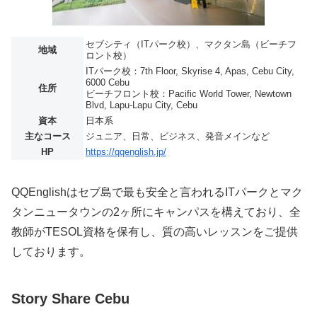
セブシティ（ITパーク校）、マクタン島（ビーチフ
地域
ロント校）
ITパーク校：7th Floor, Skyrise 4, Apas, Cebu City,
6000 Cebu
住所
ビーチフロント校：Pacific World Tower, Newtown
Blvd, Lapu-Lapu City, Cebu
資本
日本系
主なコース
ジュニア、日常、ビジネス、発音メインなど
HP
https://qqenglish.jp/
QQEnglishはセブ島で最も安全と言われるITパークとマク
タンニュータウンの2ヶ所にキャンパスを構えており、全
教師がTESOL資格を保有し、質の高いレッスンをご提供
しております。
Story Share Cebu