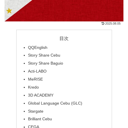
2025.08.05
目次
QQEnglish
Story Share Cebu
Story Share Baguio
Acti-LABO
MeRISE
Kredo
3D ACADEMY
Global Language Cebu (GLC)
Stargate
Brilliant Cebu
CEGA