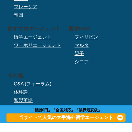
マレーシア
韓国
おすすめエージェント
留学FAQ
留学エージェント
フィリピン
ワーホリエージェント
マルタ
親子
シニア
その他
Q&A (フォーラム)
体験談
和製英語
留学用語
「相談0円」「全国対応」「業界最安級」
当サイトで人気の大手海外留学エージェント
TOP
利用規約