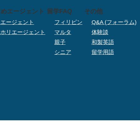
すめエージェント
留学FAQ
その他
学エージェント
フィリピン
Q&A (フォーラム)
ーホリエージェント
マルタ
体験談
親子
和製英語
シニア
留学用語
TOP
利用規約
プライバシーポリシー