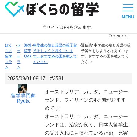
MENU
当サイトはPRを含みます。
2025.09.01
ぼく
›
フ
›
海外
›
中学生の娘と英語の親子留
›
返信先: 中学生の娘と英語の親
らの
ォ
留学
学をしようと考えていま
子留学をしようと考えていま
留学
ー
Q&A
す。おすすめの国を教えて
す。おすすめの国を教えてく
コラ
ラ
ください
ださい
ム
ム
2025/09/01 09:17
#3581
オーストラリア、カナダ、ニュージー
留学専門家
ランド、フィリピンの4ヶ国がおすす
Ryuta
めです。
オーストラリア、カナダ、ニュージー
ランドは、治安が良く、日本人留学生
の受け入れにも慣れているため、充実