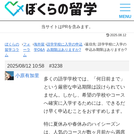
MENU
当サイトはPRを含みます。
2025.08.12
ぼくらの
›
フォ
›
海外留
›
語学学校に入学の申込
›
返信先: 語学学校に入学の
留学コラ
ーラ
学Q&A
み期限はありますか?
申込み期限はありますか?
ム
ム
2025/08/12 10:58
#3238
小原有加里
多くの語学学校では、「何日前まで」
という厳密な申込期限は設けられてい
ません。しかし、希望の学校やコース
へ確実に入学するためには、できるだ
け早く申込むことをおすすめします。
特に夏休みや春休みのハイシーズン
は、人気のコースが数ヶ月前から満席