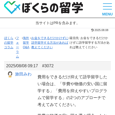
MENU
当サイトはPRを含みます。
2025.08.08
ぼくら
›
フ
›
海外
›
お金をできるだけかけずに
›
返信先: お金をできるだけか
の留学
ォ
留学
語学留学する方法があれば
けずに語学留学する方法があ
コラム
ー
Q&A
教えてください
れば教えてください
ラ
ム
2025/08/08 09:17
#3072
旅田みわ
費用をできるだけ抑えて語学留学した
い場合は、「学費や物価の安い国に留
学する」「費用を抑えやすいプログラ
ムで留学する」の2つのアプローチで
考えてみてください。