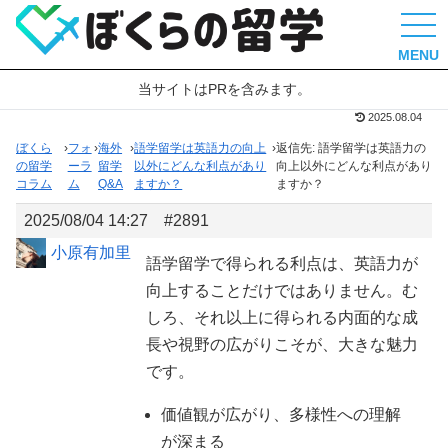
MENU
当サイトはPRを含みます。
2025.08.04
ぼくら
›
フォ
›
海外
›
語学留学は英語力の向上
›
返信先: 語学留学は英語力の
の留学
ーラ
留学
以外にどんな利点があり
向上以外にどんな利点があり
コラム
ム
Q&A
ますか？
ますか？
2025/08/04 14:27
#2891
小原有加里
語学留学で得られる利点は、英語力が
向上することだけではありません。む
しろ、それ以上に得られる内面的な成
長や視野の広がりこそが、大きな魅力
です。
価値観が広がり、多様性への理解
が深まる