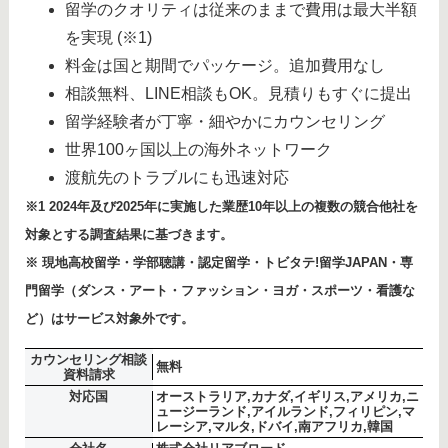
留学のクオリティは従来のままで費用は最大半額
を実現 (※1)
料金は国と期間でパッケージ。追加費用なし
相談無料、LINE相談もOK。見積りもすぐに提出
留学経験者が丁寧・細やかにカウンセリング
世界100ヶ国以上の海外ネットワーク
渡航先のトラブルにも迅速対応
※1 2024年及び2025年に実施した業歴10年以上の複数の競合他社を
対象とする調査結果に基づきます。
※ 現地高校留学・学部聴講・認定留学・トビタテ!留学JAPAN・専
門留学（ダンス・アート・ファッション・ヨガ・スポーツ・看護な
ど）はサービス対象外です。
カウンセリング相談
無料
資料請求
対応国
オーストラリア,カナダ,イギリス,アメリカ,ニ
ュージーランド,アイルランド,フィリピン,マ
レーシア,マルタ,ドバイ,南アフリカ,韓国