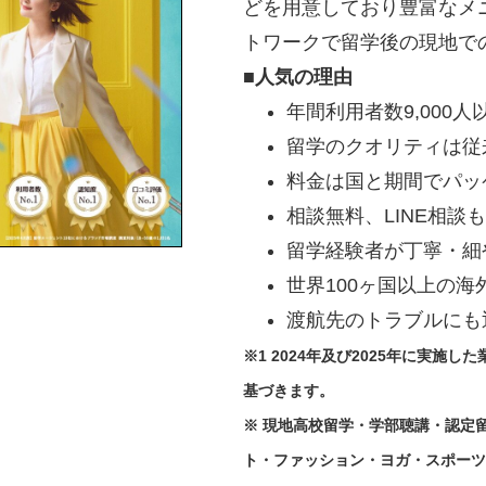
どを用意しており豊富なメ
トワークで留学後の現地で
■人気の理由
年間利用者数9,000人
留学のクオリティは従来
料金は国と期間でパッ
相談無料、LINE相談
留学経験者が丁寧・細
世界100ヶ国以上の海
渡航先のトラブルにも
※1 2024年及び2025年に実施
基づきます。
※ 現地高校留学・学部聴講・認定留
ト・ファッション・ヨガ・スポーツ