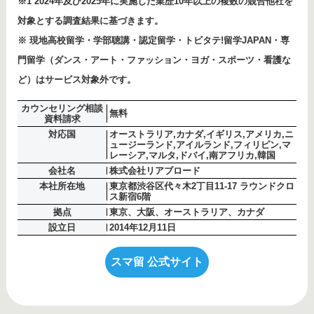
※1 2024年及び2025年に実施した業歴10年以上の複数の競合他社を
対象とする調査結果に基づきます。
※ 現地高校留学・学部聴講・認定留学・トビタテ!留学JAPAN・専
門留学（ダンス・アート・ファッション・ヨガ・スポーツ・看護な
ど）はサービス対象外です。
カウンセリング相談
無料
資料請求
対応国
オーストラリア,カナダ,イギリス,アメリカ,ニ
ュージーランド,アイルランド,フィリピン,マ
レーシア,マルタ,ドバイ,南アフリカ,韓国
会社名
株式会社リアブロード
本社所在地
東京都渋谷区代々木2丁目11-17 ラウンドクロ
ス新宿6階
拠点
東京、大阪、オーストラリア、カナダ
設立日
2014年12月11日
スマ留 公式サイト