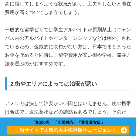
高に感じてしまうような状況があり、工夫をしないと滞在
費用が高くついてしまうでしょう。
一般的な留学ビザでは学生アルバイトが原則禁止（キャン
パス内のアルバイトやインターンシップなどは例外）され
ているため、金銭的に余裕がない方は、日本でまとまった
お金を貯めると同時に、留学費用が安い街や学校、滞在方
法を選ぶのがおすすめです。
2.街やエリアによっては治安が悪い
アメリカは決して治安がいい国とはいえません。銃の携帯
は合法で、違法薬物などの誘惑もあるでしょう。そのた
め、夜遅い時間帯には外出するのを避け、悪い噂がある場
「相談0円」「全国対応」「業界最安級」
所や治安が悪いと言われているエリアにはできる限り近づ
当サイトで人気の大手海外留学エージェント