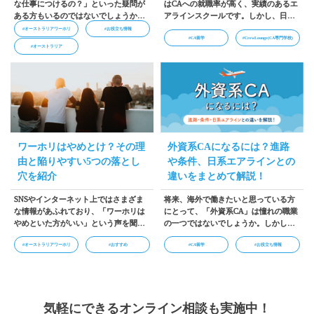
な仕事につけるの？」といった疑問が
はCAへの就職率が高く、実績のあるエ
ある方もいるのではないでしょうか。
アラインスクールです。しかし、日本
海外で働く貴重な機会を得られるワー
では国内大手のエアラインスクールほ
#オーストラリアワーホリ
#お役立ち情報
#CA留学
#CrewLounge(CA専門学校)
ホリでは、自分に合った仕事を見つけ
どの知名度はまだなく、「実際どうな
#オーストラリア
て働きたいですよね。そこでこの記事
の？」「なんか怪しい…」と思ってい
では、オーストラリアのワーホリで働
る方もいることでしょう。本記事で
けるおすすめの仕事や、オーストラリ
は、実際にクルーラウンジに入学した
アでの仕事の探し方について紹介しま
人の口コミや体験談をまとめて紹介し
す。…
ます。…
ワーホリはやめとけ？その理
外資系CAになるには？進路
由と陥りやすい5つの落とし
や条件、日系エアラインとの
穴を紹介
違いをまとめて解説！
SNSやインターネット上ではさまざま
将来、海外で働きたいと思っている方
な情報があふれており、「ワーホリは
にとって、「外資系CA」は憧れの職業
やめといた方がいい」という声を聞く
の一つではないでしょうか。しかし、
方も多いのではないでしょうか。ワー
日系の航空会社と比べると情報が少な
#オーストラリアワーホリ
#おすすめ
#CA留学
#お役立ち情報
ホリは自由度が高い制度であるがゆえ
く、「外資系のCAになるにはどうすれ
に、自身の行動次第で充実度が大きく
ばいいの？」と悩んでいる方もいるで
変わります。この記事では、ワーホリ
しょう。そこでこの記事では外資系CA
は“やめとけ”と言われる理由と注意す
を目指している方に向けて、外資系CA
べき6つの落とし穴を解説します。…
になるための進路や条件などを紹介し
気軽にできるオンライン相談も実施中！
ます。…