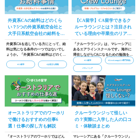
外資系CAの給料はどのくら
【CA留学】CA留学できるク
い？5つの外資系航空会社と
ルーラウンジとは？注目され
大手日系航空会社の給料を比
ている理由や卒業生のリアル
較！
な口コミ
外資系CAを志している方にとって、給
「クルーラウンジ」は、マレーシアに
料は気になる条件の一つではないでし
あるエアラインスクールです。海外に
ょうか。「外資系CAの給料はどのくら
滞在しながらCAになるための勉強をす
いもらえるの？」と疑問に思っている
る「CA留学」ができるエアラインスク
#CA留学
#CrewLounge(CA専門学校)
#CA留学
#お役立ち情報
方も多いはずです。この記事では、
ールとして、注目を浴びています。本
#マレーシア
「ぼくらの留学」が提携しているエア
記事では「どんなところなの？」「な
ラインスクール「クルーラウンジ」の
ぜ注目されているの？」と疑問に思っ
卒業生の就職先を参考に、外資系CAと
ている方に向けて、クルーラウンジが
日系CAの給料を紹介します。…
どんなエアラインスクールなのか紹介
します。…
オーストラリアでのワーホリ
クルーラウンジって怪しい
で働けるおすすめの仕事6
の？実際に入学した人の口コ
選！仕事の探し方も解説
ミ・体験談まとめ
「オーストラリアのワーホリではどん
マレーシアにある「クルーラウンジ」