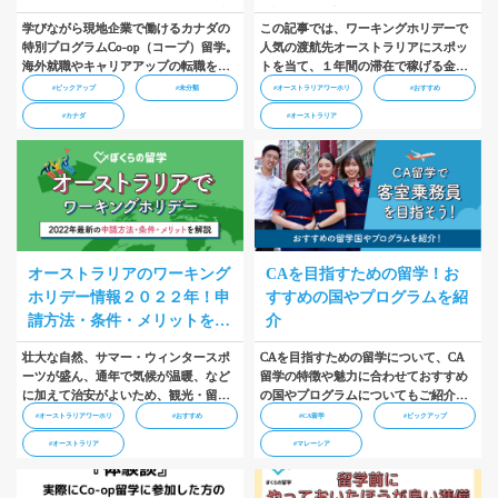
やワーキングホリデーとの違
事の探し方を解説！
学びながら現地企業で働けるカナダの
この記事では、ワーキングホリデーで
いを解説
特別プログラムCo-op（コープ）留学。
人気の渡航先オーストラリアにスポッ
海外就職やキャリアアップの転職を考
トを当て、１年間の滞在で稼げる金額
えている人を中心に、人気が高まって
を解説しています。そのほかにも、語
#ピックアップ
#未分類
#オーストラリアワーホリ
#おすすめ
いる留学プログラムの一つです。この
学学校へ通う場合や渡航後すぐに働く
#カナダ
#オーストラリア
記事では、Co-op留学の特徴、学べる専
場合など、滞在スタイル別にかかる費
門分野、ワーキングホリデーとの違
用比較も紹介しています。ぜひ参考に
い、Co-op留学の魅力や費用について解
してください…
説します。…
オーストラリアのワーキング
CAを目指すための留学！お
ホリデー情報２０２２年！申
すすめの国やプログラムを紹
請方法・条件・メリットを解
介
説
壮大な自然、サマー・ウィンタースポ
CAを目指すための留学について、CA
ーツが盛ん、通年で気候が温暖、など
留学の特徴や魅力に合わせておすすめ
に加えて治安がよいため、観光・留学
の国やプログラムについてもご紹介い
と大人気のオーストラリア。この記事
たします…
#オーストラリアワーホリ
#おすすめ
#CA留学
#ピックアップ
では、オーストラリアのワーキングホ
#オーストラリア
#マレーシア
リデー最新情報（２０２２年版）の申
請方法、参加条件、そして滞在するメ
リットを解説していきます。…