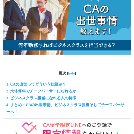
目次
[
hide
]
1.
CAの出世ってどういう仕組み？
2.
大体何年でチーフパーサーになれるか
3.
ビジネスクラス担当になれる人の特徴
4.
まとめ：CAの出世事情、ビジネスクラス担当そしてチーフパーサ
ーへ！