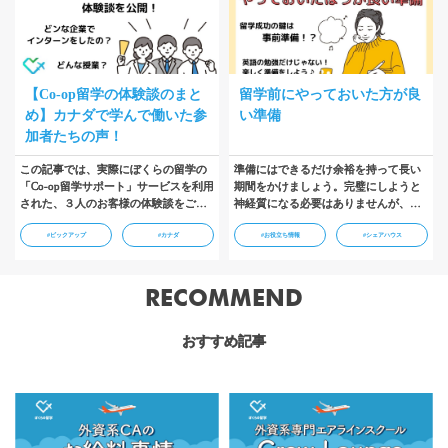
【Co-op留学の体験談のまと
留学前にやっておいた方が良
め】カナダで学んで働いた参
い準備
加者たちの声！
この記事では、実際にぼくらの留学の
準備にはできるだけ余裕を持って長い
「Co-op留学サポート」サービスを利用
期間をかけましょう。完璧にしようと
された、３人のお客様の体験談をご紹
神経質になる必要はありませんが、そ
介しています。実際にCo-op留学をした
れでも全ての準備を一人こなすのは、
#ピックアップ
#カナダ
#お役立ち情報
#シェアハウス
方の話を聞くことはとても大切です。
難しいのが現実です。留学カウンセラ
ぼくらの留学では、多くの方にCo-op留
ーに相談することにより、特に初めて
学を知っていただけるように体験談を
の方は手続き・手配のミスを防ぐこと
ご紹介していきます！ぜひ参考になさ
ができ、また忙しい社会人は効率よく
RECOMMEND
ってください！…
留学準備を進めることができます。…
おすすめ記事