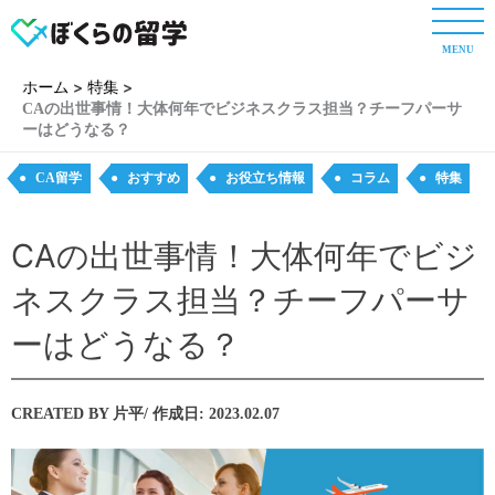
内
容
MENU
を
ス
ホーム
特集
キ
CAの出世事情！大体何年でビジネスクラス担当？チーフパーサ
ーはどうなる？
ッ
プ
CA留学
おすすめ
お役立ち情報
コラム
特集
CAの出世事情！大体何年でビジ
ネスクラス担当？チーフパーサ
ーはどうなる？
CREATED BY
片平
/ 作成日:
2023.02.07