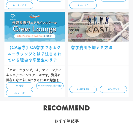
賃金、すぐに仕事が始められるビザの
#オーストラリア
#マレーシア
種類、そして働くために必要な英語力
について解説しています。円安の今だ
からこそ、挑戦できる機会です！…
【CA留学】CA留学できるク
留学費用を抑える方法
ルーラウンジとは？注目され
ている理由や卒業生のリアル
な口コミ
「クルーラウンジ」は、マレーシアに
…
あるエアラインスクールです。海外に
滞在しながらCAになるための勉強をす
る「CA留学」ができるエアラインスク
#CA留学
#CrewLounge(CA専門学校)
#お役立ち情報
#ピックアップ
ールとして、注目を浴びています。本
#マレーシア
記事では「どんなところなの？」「な
ぜ注目されているの？」と疑問に思っ
ている方に向けて、クルーラウンジが
RECOMMEND
どんなエアラインスクールなのか紹介
します。…
おすすめ記事