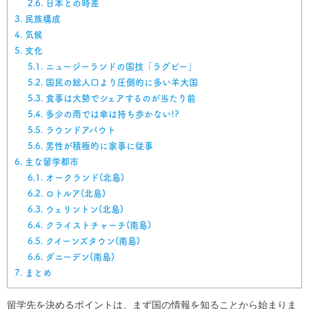
2.6.
日本との時差
3.
民族構成
4.
気候
5.
文化
5.1.
ニュージーランドの国技「ラグビー」
5.2.
国民の総人口より圧倒的に多い羊大国
5.3.
食事は大勢でシェアするのが当たり前
5.4.
多少の雨では傘は持ち歩かない!?
5.5.
ラウンドアバウト
5.6.
男性が積極的に家事に従事
6.
主な留学都市
6.1.
オークランド(北島)
6.2.
ロトルア(北島)
6.3.
ウェリントン(北島)
6.4.
クライストチャーチ(南島)
6.5.
クイーンズタウン(南島)
6.6.
ダニーデン(南島)
7.
まとめ
留学先を決めるポイントは、まず国の情報を知ることから始まりま