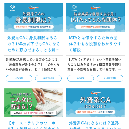
外資系CAに身長制限はある
IATAとは何をするための団
の？160㎝以下でもCAになる
体？おもな役割をわかりやす
ために努力できることも解
く解説
説！
外資系CAを志している方のなかには、
「IATA（イアタ）」という言葉を聞い
「身長制限があるのか？」「どのくら
たことはありますか？航空業界や旅行
いの身長が必要？」という疑問がある
業界への就職を目指している方や、そ
のではないでしょうか。身長がさほど
れらの業界に就職したばかりの方はも
#CA留学
#お役立ち情報
#CA留学
#お役立ち情報
高くない場合、自分が外資系CAの採用
しかすると聞いたことがあるかもしれ
条件を満たしているのか不安になりま
ません。IATAは航空業界において、重
すよね。この記事では、外資系CAの身
要な役割を持つ団体のため、知ってお
長制限や各外資系航空会社が応募条件
いて損はないでしょう。本記事では、
にしているCAの身長基準を紹介しま
IATAの概要やおもな役割を解説しま
す。…
す。…
【オーストラリアのワーホ
外資系CAになるには？進路
リ】１年間でいくら貯金でき
や条件、日系エアラインとの