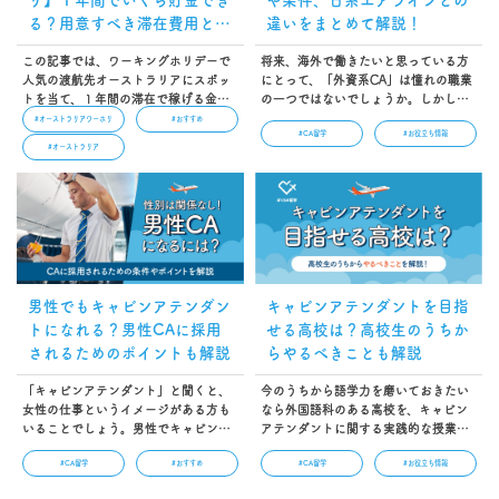
る？用意すべき滞在費用と仕
違いをまとめて解説！
事の探し方を解説！
この記事では、ワーキングホリデーで
将来、海外で働きたいと思っている方
人気の渡航先オーストラリアにスポッ
にとって、「外資系CA」は憧れの職業
トを当て、１年間の滞在で稼げる金額
の一つではないでしょうか。しかし、
を解説しています。そのほかにも、語
日系の航空会社と比べると情報が少な
#オーストラリアワーホリ
#おすすめ
#CA留学
#お役立ち情報
学学校へ通う場合や渡航後すぐに働く
く、「外資系のCAになるにはどうすれ
#オーストラリア
場合など、滞在スタイル別にかかる費
ばいいの？」と悩んでいる方もいるで
用比較も紹介しています。ぜひ参考に
しょう。そこでこの記事では外資系CA
してください…
を目指している方に向けて、外資系CA
になるための進路や条件などを紹介し
ます。…
男性でもキャビンアテンダン
キャビンアテンダントを目指
トになれる？男性CAに採用
せる高校は？高校生のうちか
されるためのポイントも解説
らやるべきことも解説
「キャビンアテンダント」と聞くと、
今のうちから語学力を磨いておきたい
女性の仕事というイメージがある方も
なら外国語科のある高校を、キャビン
いることでしょう。男性でキャビンア
アテンダントに関する実践的な授業を
テンダントを目指している方は、「男
受けたいならエアライン専門の高校を
#CA留学
#おすすめ
#CA留学
#お役立ち情報
性はキャビンアテンダントになれない
選択するのも手です。本記事では、キ
のか？」と不安に感じてしまいますよ
ャビンアテンダントを目指すにはどん