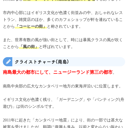
市内中心部にはイギリス文化が色濃く街並みの中、おしゃれなレス
トラン、雑貨店のほか、多くのカフェショップが軒を連ねているこ
とから
と称されています。
「コーヒーの街」
また、世界有数の風が強い街として、時には暴風クラスの風が吹く
ことから
と呼ばれています。
「風の街」
クライストチャーチ(南島)
。
南島最大の都市にして、ニュージーランド第三の都市
南島中央部の広大なカンタベリー地方の東海岸沿いに位置します。
イギリス文化が色濃く残り、「ガーデニング」や「パンティング(舟
遊び)」は街のシンボルです。
2011年に起きた「カンタベリー地震」により、街の一部では甚大な
被害を受けましたが、順調に復興も進み、以前と変わらない賑わい