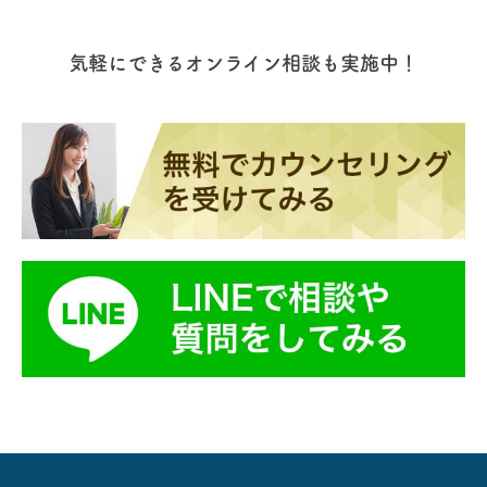
ね。本記事では、男性でもキャビンア
な高校に行くべきか、高校生のうちか
テンダントになれるのかについて解説
らやるべきこと、高卒でもキャビンア
します。…
テンダントになれるのかについて詳し
気軽にできるオンライン相談も実施中！
く解説します。…