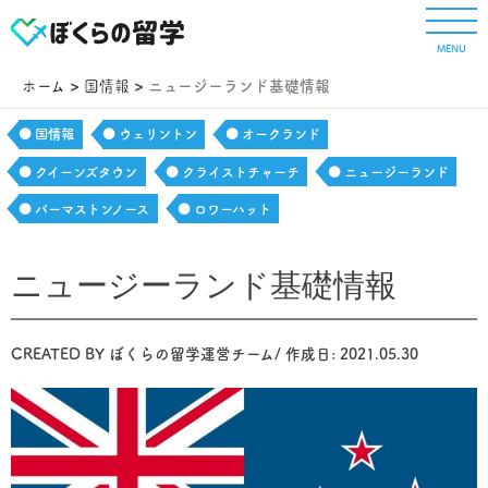
内
容
MENU
を
ス
ホーム
国情報
ニュージーランド基礎情報
キ
ッ
国情報
ウェリントン
オークランド
プ
クイーンズタウン
クライストチャーチ
ニュージーランド
パーマストンノース
ロワーハット
ニュージーランド基礎情報
CREATED BY
ぼくらの留学運営チーム
/ 作成日:
2021.05.30