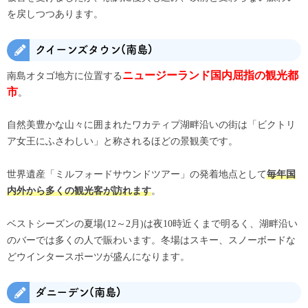
を戻しつつあります。
クイーンズタウン(南島)
南島オタゴ地方に位置する
ニュージーランド国内屈指の観光都
。
市
自然美豊かな山々に囲まれたワカティプ湖畔沿いの街は「ビクトリ
ア女王にふさわしい」と称されるほどの景観美です。
世界遺産「ミルフォードサウンドツアー」の発着地点として
毎年国
。
内外から多くの観光客が訪れます
ベストシーズンの夏場(12～2月)は夜10時近くまで明るく、湖畔沿い
のバーでは多くの人で賑わいます。冬場はスキー、スノーボードな
どウインタースポーツが盛んになります。
ダニーデン(南島)