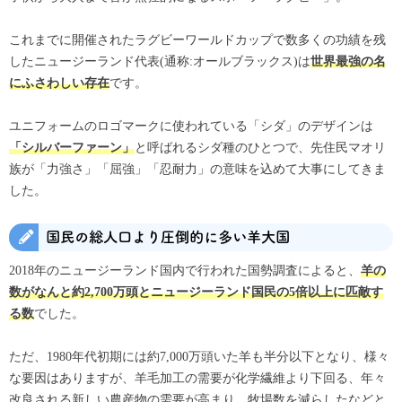
これまでに開催されたラグビーワールドカップで数多くの功績を残
したニュージーランド代表(通称:オールブラックス)は
世界最強の名
です。
にふさわしい存在
ユニフォームのロゴマークに使われている「シダ」のデザインは
と呼ばれるシダ種のひとつで、先住民マオリ
「シルバーファーン」
族が「力強さ」「屈強」「忍耐力」の意味を込めて大事にしてきま
した。
国民の総人口より圧倒的に多い羊大国
2018年のニュージーランド国内で行われた国勢調査によると、
羊の
数がなんと約2,700万頭とニュージーランド国民の5倍以上に匹敵す
でした。
る数
ただ、1980年代初期には約7,000万頭いた羊も半分以下となり、様々
な要因はありますが、羊毛加工の需要が化学繊維より下回る、年々
改良される新しい農産物の需要が高まり、牧場数を減らしたなどと