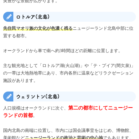
美豊かな景観が広がります。
ロトルア(北島)
ニュージーランド北島中部に位
先住民マオリ族の文化が色濃く残る
置する都市。
オークランドから車で南へ約3時間ほどの距離に位置します。
主な観光地として「ロトルア湖(火山湖)」や「テ・プイア(間欠泉)」
の一帯は大地熱地帯にあり、市内各所に温泉などリラクゼーション
施設があります。
ウェリントン(北島)
人口規模はオークランドに次ぐ、
第二の都市にしてニュージー
。
ランドの首都
国内北島の南端に位置し、市内には国会議事堂をはじめ、博物館、
美術館など
でもあります。
ニュージーランドの政治と芸術の中心地