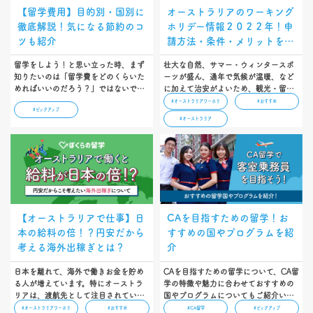
【留学費用】目的別・国別に
オーストラリアのワーキング
徹底解説！気になる節約のコ
ホリデー情報２０２２年！申
ツも紹介
請方法・条件・メリットを解
説
留学をしよう！と思い立った時、まず
壮大な自然、サマー・ウィンタースポ
知りたいのは「留学費をどのくらいた
ーツが盛ん、通年で気候が温暖、など
めればいいのだろう？」ではないでし
に加えて治安がよいため、観光・留学
ょうか。 この記事では、みなさんの留
と大人気のオーストラリア。この記事
#オーストラリアワーホリ
#おすすめ
#ピックアップ
学という目標を実現していただくため
では、オーストラリアのワーキングホ
#オーストラリア
に、知っておいていただきたい「留学
リデー最新情報（２０２２年版）の申
費」を、方法別・国別で詳しく解説し
請方法、参加条件、そして滞在するメ
ています。ぜひ参考にしてくださ
リットを解説していきます。…
い！…
【オーストラリアで仕事】日
CAを目指すための留学！お
本の給料の倍！？円安だから
すすめの国やプログラムを紹
考える海外出稼ぎとは？
介
日本を離れて、海外で働きお金を貯め
CAを目指すための留学について、CA留
る人が増えています。特にオーストラ
学の特徴や魅力に合わせておすすめの
リアは、渡航先として注目されていま
国やプログラムについてもご紹介いた
す。この記事では、オーストラリアの
します…
#オーストラリアワーホリ
#おすすめ
#CA留学
#ピックアップ