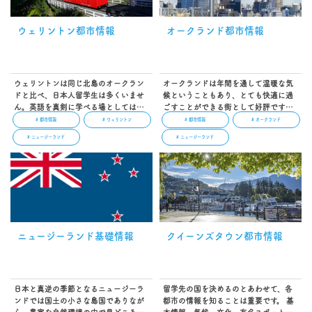
ウェリントン都市情報
オークランド都市情報
ウェリントンは同じ北島のオークラン
オークランドは年間を通して温暖な気
ドと比べ、日本人留学生は多くいませ
候ということもあり、とても快適に過
ん。英語を真剣に学べる場としてはお
ごすことができる街として好評です。
すすめの留学先です。映画産業など芸
穏やかな海風が吹くシティ中心部と対
# 都市情報
# ウェリントン
# 都市情報
# オークランド
術と文化の発展に常に力を入れている
照的に、郊外エリアは落ち着いた緑豊
# ニュージーランド
# ニュージーランド
「ウェリントン」。英語留学以外にも
かな自然が広がります。国内最大都市
様々な分野に挑戦できる、ウェリント
でもあるオークランド留学を検討して
ン留学を検討してみましょう。…
みましょう。…
ニュージーランド基礎情報
クイーンズタウン都市情報
日本と真逆の季節となるニュージーラ
留学先の国を決めるのとあわせて、各
ンドでは国土の小さな島国でありなが
都市の情報を知ることは重要です。 基