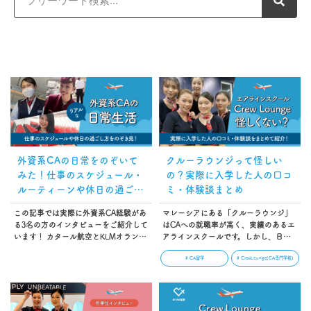
外資系CAの日常をのぞいて
クルーラウンジって怪しい
みた！仕事のスケジュール・
の？実際に入学した人の口コ
ルーティーンや休日の過ごし
ミ・体験談まとめ
方
この記事では実際に外資系CA経験があ
マレーシアにある「クルーラウンジ」
る3名の方のインタビューをご紹介して
はCAへの就職率が高く、実績のあるエ
います！ カタール航空とKLMオランダ
アラインスクールです。しかし、日本
航空CAのAiさん、元エアアジアCAの
では国内大手のエアラインスクールほ
# CA留学
# CrewLounge(CA専門学校)
Kanamiさん、ブリティッシュ・エアウ
どの知名度はまだなく、「実際どうな
ェイズ現役CAのChihiroさん。これから
の？」「なんか怪しい…」と思ってい
CA留学を目指す人必見の内容になって
る方もいることでしょう。本記事で
います。ぜひ参考にしてください
は、実際にクルーラウンジに入学した
ね！…
人の口コミや体験談をまとめて紹介し