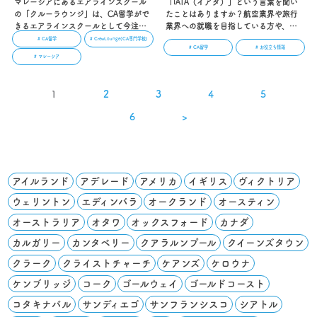
マレーシアにあるエアラインスクール
「IATA（イアタ）」という言葉を聞い
の「クルーラウンジ」は、CA留学がで
たことはありますか？航空業界や旅行
きるエアラインスクールとして今注目
業界への就職を目指している方や、そ
を浴びています。クルーラウンジが提
れらの業界に就職したばかりの方はも
# CA留学
# CrewLounge(CA専門学校)
# CA留学
# お役立ち情報
供するCAプログラムは、学生の80%以
しかすると聞いたことがあるかもしれ
# マレーシア
上が世界トップクラスの航空会社に就
ません。IATAは航空業界において、重
職している制度です。本記事では、ク
要な役割を持つ団体のため、知ってお
ルーラウンジがCAへの圧倒的な就職率
いて損はないでしょう。本記事では、
1
2
3
4
5
を誇る理由について解説します。…
IATAの概要やおもな役割を解説しま
す。…
6
>
アイルランド
アデレード
アメリカ
イギリス
ヴィクトリア
ウェリントン
エディンバラ
オークランド
オースティン
オーストラリア
オタワ
オックスフォード
カナダ
カルガリー
カンタベリー
クアラルンプール
クイーンズタウン
クラーク
クライストチャーチ
ケアンズ
ケロウナ
ケンブリッジ
コーク
ゴールウェイ
ゴールドコースト
コタキナバル
サンディエゴ
サンフランシスコ
シアトル