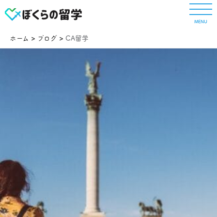
内
容
MENU
を
ス
ホーム
ブログ
CA留学
キ
ッ
プ