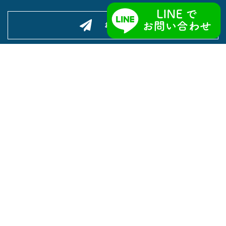
お問い合わせ
ぼく留Englishログイン
ぼく留が選ばれる理由
留学先を探す
CA 留学
Co-op留学
セブ留学
カナダ留学
フィリピン留学
オーストラリア留学
シニア留学
留学までの流れ
オンライン英会話
体験談