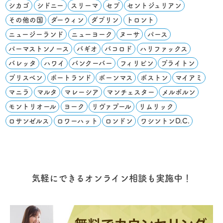
シカゴ
シドニー
スリーマ
セブ
セントジュリアン
その他の国
ダーウィン
ダブリン
トロント
ニュージーランド
ニューヨーク
ヌーサ
パース
パーマストンノース
バギオ
バコロド
ハリファックス
バレッタ
ハワイ
バンクーバー
フィリピン
ブライトン
ブリスベン
ポートランド
ボーンマス
ボストン
マイアミ
マニラ
マルタ
マレーシア
マンチェスター
メルボルン
モントリオール
ヨーク
リヴァプール
リムリック
ロサンゼルス
ロワーハット
ロンドン
ワシントンD.C.
気軽にできるオンライン相談も実施中！