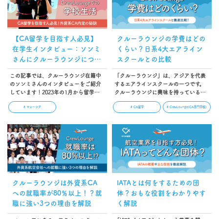
ます。…
【CA留学を目指す人必見】
クルーラウンジの学費はどの
在学生インタビュー：ソンミ
くらい？日系4大エアライン
さんにクルーラウンジについ
スクールとの比較
て聞いてみました
この記事では、クルーラウンジ在籍中
「クルーラウンジ」は、アジアを代表
のソンミさんのインタビューをご紹介
するエアラインスクールの一つです。
しています！2023年の1月から留学
クルーラウンジに興味を持っている方
し、7月にシンガポールベースの航空会
のなかには、「学費はどのくらいな
# マレーシア
# CA留学
# CrewLounge(CA専門学校)
社へ就職内定が決まったソンミさんの
の？」と疑問に思っている方もいるこ
お話は、これからCA留学を目指す人必
とでしょう。本記事ではクルーラウン
見の内容になっています。ぜひ参考に
ジの学費はどのくらいかかるのか、日
してくださいね！…
系の4大エアラインスクールと比較をし
て解説しています。…
クルーラウンジは外資系CA
IATAとは何をするための団
への就職率が80％以上！？就
体？おもな役割をわかりやす
職に強い3つの理由を解説
く解説