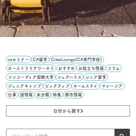
caセミナー
CA留学
CrewLounge(CA専門学校)
オーストラリアワーホリ
おすすめ
お役立ち情報
コラム
コンコーディア国際大学
シェアハウス
シニア留学
ジュニアキャンプ
ピックアップ
ホームステイ
マレーシア
仕事
国情報
未分類
特集
都市情報
日付から探す
検
索