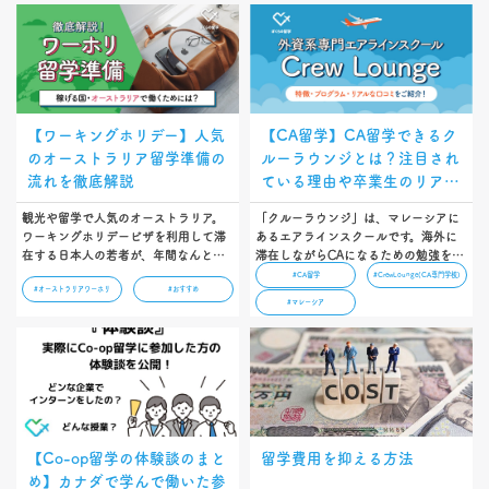
入額、そして節約方法や奨学金情報も
べる専門分野、ワーキングホリデーと
ご紹介しています！…
の違い、Co-op留学の魅力や費用につ
いて解説します。…
【ワーキングホリデー】人気
【CA留学】CA留学できるク
のオーストラリア留学準備の
ルーラウンジとは？注目され
流れを徹底解説
ている理由や卒業生のリアル
な口コミ
観光や留学で人気のオーストラリア。
「クルーラウンジ」は、マレーシアに
ワーキングホリデービザを利用して滞
あるエアラインスクールです。海外に
在する日本人の若者が、年間なんと１
滞在しながらCAになるための勉強をす
万人以上にのぼります。この記事で
る「CA留学」ができるエアラインスク
#CA留学
#CrewLounge(CA専門学校)
#オーストラリアワーホリ
#おすすめ
は、留学を目指す方のために、情報収
ールとして、注目を浴びています。本
#マレーシア
集を含む準備から滞在期間、語学学校
記事では「どんなところなの？」「な
選びから出発までの流れを紹介してい
ぜ注目されているの？」と疑問に思っ
ます。最新の情報ばかりですので、ぜ
ている方に向けて、クルーラウンジが
ひ参考にしてくださいね！…
どんなエアラインスクールなのか紹介
します。…
【Co-op留学の体験談のまと
留学費用を抑える方法
め】カナダで学んで働いた参