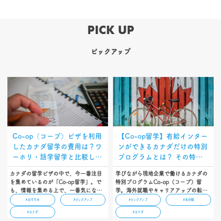
PICK UP
ピックアップ
Co-op（コープ）ビザを利用
【Co-op留学】有給インター
したカナダ留学の費用は？ワ
ンができるカナダだけの特別
ーホリ・語学留学と比較して
プログラムとは？ その特徴
解説！
やワーキングホリデーとの違
カナダの留学ビザの中で、今一番注目
学びながら現地企業で働けるカナダの
いを解説
を集めているのが「Co-op留学」。で
特別プログラムCo-op（コープ）留
も、情報を集める上で、一番気になる
学。海外就職やキャリアアップの転職
のが「費用はいくらかかるか？」です
を考えている人を中心に、人気が高ま
#おすすめ
#ピックアップ
#ピックアップ
#未分類
よね。今回の記事では、Co-op留学に
っている留学プログラムの一つです。
#カナダ
#カナダ
かかる具体的な出費内容や現地での収
この記事では、Co-op留学の特徴、学