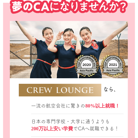
なら、
一流の航空会社に驚きの
80%以上就職！
日本の専門学校・大学に通うよりも
200万以上安い学費
でCAへ就職できる！