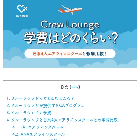
目次
[
hide
]
1.
クルーラウンジってどんなところ？
2.
クルーラウンジが提供するCAプログラム
3.
クルーラウンジの学費
4.
クルーラウンジと日系4大エアラインスクールとの学費比較
4.1.
JALエアラインスクール
4.2.
ANAエアラインスクール