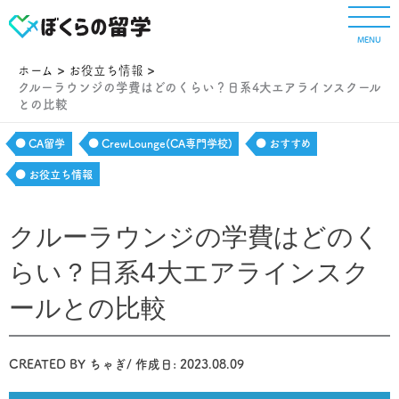
内
容
MENU
を
ス
ホーム
お役立ち情報
キ
クルーラウンジの学費はどのくらい？日系4大エアラインスクール
との比較
ッ
プ
CA留学
CrewLounge(CA専門学校)
おすすめ
お役立ち情報
クルーラウンジの学費はどのく
らい？日系4大エアラインスク
ールとの比較
CREATED BY
ちゃぎ
/ 作成日:
2023.08.09