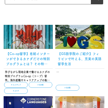
【Co-op留学】有給インター
【GS語学院のご紹介】フィ
ンができるカナダだけの特別
リピンで叶える、充実の英語
プログラムとは？ その特徴
留学生活
やワーキングホリデーとの違
学びながら現地企業で働けるカナダの
…
いを解説
特別プログラムCo-op（コープ）留
学。海外就職やキャリアアップの転職
を考えている人を中心に、人気が高ま
# ピックアップ
# 未分類
# 未分類
っている留学プログラムの一つです。
# カナダ
この記事では、Co-op留学の特徴、学
べる専門分野、ワーキングホリデーと
の違い、Co-op留学の魅力や費用につ
いて解説します。…