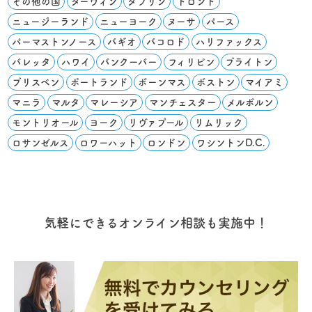
その他の国
ダーウィン
ダブリン
トロント
ニュージーランド
ニューヨーク
ヌーサ
パース
パーマストンノース
バギオ
バコロド
ハリファックス
バレッタ
ハワイ
バンクーバー
フィリピン
ブライトン
ブリスベン
ポートランド
ボーンマス
ボストン
マイアミ
マニラ
マルタ
マレーシア
マンチェスター
メルボルン
モントリオール
ヨーク
リヴァプール
リムリック
ロサンゼルス
ロワーハット
ロンドン
ワシントンD.C.
気軽にできるオンライン相談も実施中！