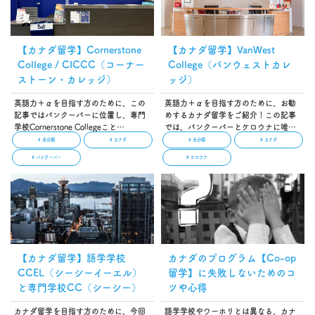
【カナダ留学】Cornerstone
【カナダ留学】VanWest
College / CICCC（コーナー
College（バンウェストカレ
ストーン・カレッジ）
ッジ）
英語力＋αを目指す方のために、この
英語力＋αを目指す方のために、お勧
記事ではバンクーバーに位置し、専門
めするカナダ留学をご紹介！この記事
学校Cornerstone Collegeこと
では、バンクーバーとケロウナに唯一
Cornerstone International Community
２つのキャンパスを持つVanWest
# 未分類
# カナダ
# 未分類
# カナダ
College of Canada（コーナーストーン
Collegeの特徴などをご案内していま
# バンクーバー
# ケロウナ
インターナショナルコミュニティカレ
す。英語力の向上が期待できるイング
ッジ、以下CICCC）をご紹介しま
リッシュ・プログラムとCO-OPプログ
す！。…
ラムを含むカレッジ・プログラムが人
気の学校です！…
【カナダ留学】語学学校
カナダのプログラム【Co-op
CCEL（シーシーイーエル）
留学】に失敗しないためのコ
と専門学校CC（シーシー）
ツや心得
カナダ留学を目指す方のために、今回
語学学校やワーホリとは異なる、カナ