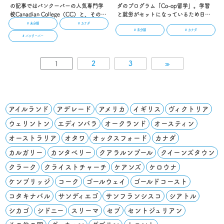
の記事ではバンクーバーの人気専門学
ダのプログラム「Co-op留学」。学習
校Canadian College（CC）と、その付
と就労がセットになっているため日本
属の語学学校Canadian College of
でも話題になっていますが、「卒業す
# 未分類
# カナダ
# 未分類
# カナダ
English Language(CCEL)をご紹介しま
るのは難しい！」というコメントも目
# バンクーバー
す！参考にしてくださいね！…
にします。そこで今回の記事では、
「Co-op留学に失敗しないためのコツ
や心得」を取り上げました。ぜひ参考
1
2
3
»
にしてください！…
アイルランド
アデレード
アメリカ
イギリス
ヴィクトリア
ウェリントン
エディンバラ
オークランド
オースティン
オーストラリア
オタワ
オックスフォード
カナダ
カルガリー
カンタベリー
クアラルンプール
クイーンズタウン
クラーク
クライストチャーチ
ケアンズ
ケロウナ
ケンブリッジ
コーク
ゴールウェイ
ゴールドコースト
コタキナバル
サンディエゴ
サンフランシスコ
シアトル
シカゴ
シドニー
スリーマ
セブ
セントジュリアン