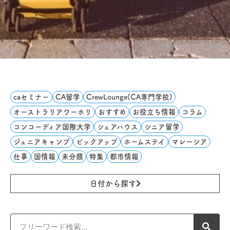
caセミナー
CA留学
CrewLounge(CA専門学校)
オーストラリアワーホリ
おすすめ
お役立ち情報
コラム
コンコーディア国際大学
シェアハウス
シニア留学
ジュニアキャンプ
ピックアップ
ホームステイ
マレーシア
仕事
国情報
未分類
特集
都市情報
日付から探す
検
索