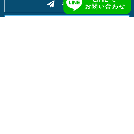
お問い合わせ
ぼく留Englishログイン
ぼく留が選ばれる理由
留学先を探す
CA 留学
Co-op留学
セブ留学
カナダ留学
フィリピン留学
オーストラリア留学
シニア留学
留学までの流れ
オンライン英会話
体験談