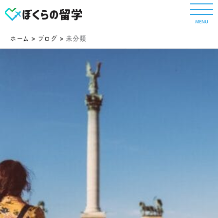
内
容
MENU
を
ス
ホーム
ブログ
未分類
キ
ッ
プ