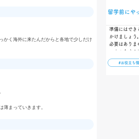
留学前にや
準備にはでき
かけましょう
っかく海外に来たんだからと各地で少しだけ
必要はありま
一人こなすの
カウンセラー
#お役立ち
めての方は手
でき、また忙
を進めること
。
は薄まっていきます。