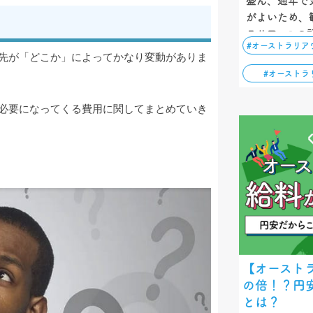
盛ん、通年で
がよいため、
ラリア。この
#オーストラリア
ーキングホリ
先が「どこか」によってかなり変動がありま
の申請方法、
#オーストラ
ットを解説し
必要になってくる費用に関してまとめていき
【オースト
の倍！？円
とは？