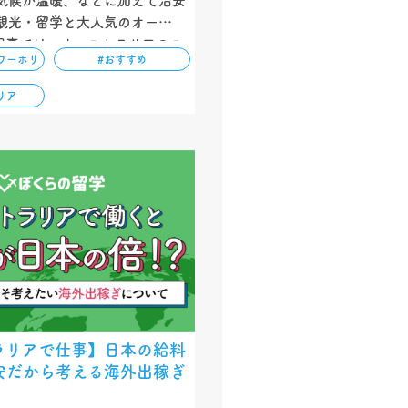
気候が温暖、などに加えて治安
観光・留学と大人気のオースト
記事では、オーストラリアのワ
ワーホリ
#おすすめ
デー最新情報（２０２２年版）
参加条件、そして滞在するメリ
リア
ていきます。…
ラリアで仕事】日本の給料
安だから考える海外出稼ぎ