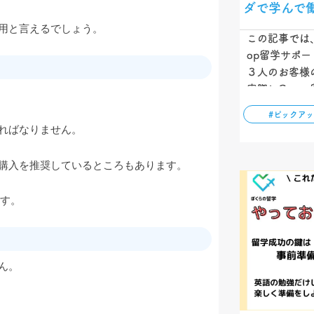
ダで学んで
用と言えるでしょう。
この記事では
op留学サポ
３人のお客様
実際にCo-o
とても大切で
#ピックア
方にCo-op
ればなりません。
験談をご紹介
ってください
購入を推奨しているところもあります。
ます。
ん。