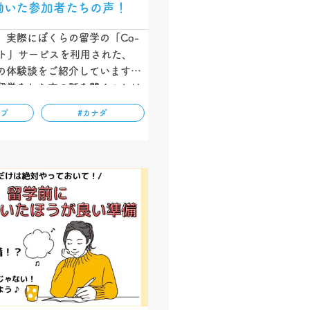
働いた参加者たちの声！
、実際にぼくらの留学の「Co-
ート」サービスを利用された、
の体験談をご紹介しています。
p留学をした方の話を聞くことは
す。ぼくらの留学では、多くの
ップ
#カナダ
留学を知っていただけるように体
していきます！ぜひ参考になさ
！…