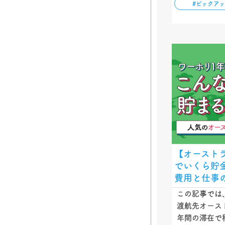
#ピックア
「留学費」を
ています。ぜ
【オースト
でいくら貯
費用と仕事
この記事では
渡航先オース
年間の滞在で