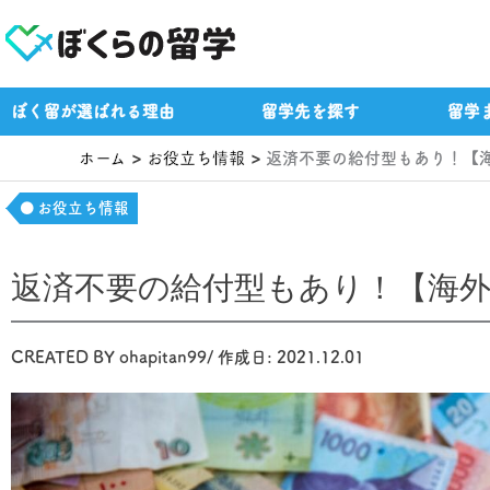
内
容
を
ス
ぼく留が選ばれる理由
留学先を探す
留学
キ
ッ
ホーム
お役立ち情報
返済不要の給付型もあり！【
プ
お役立ち情報
返済不要の給付型もあり！【海
CREATED BY
ohapitan99
/ 作成日:
2021.12.01