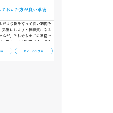
っておいた方が良い準備
るだけ余裕を持って長い期間を
。完璧にしようと神経質になる
せんが、それでも全ての準備を
は、難しいのが現実です。留学
に相談することにより、特に初
情報
#シェアハウス
続き・手配のミスを防ぐことが
しい社会人は効率よく留学準備
ができます。…