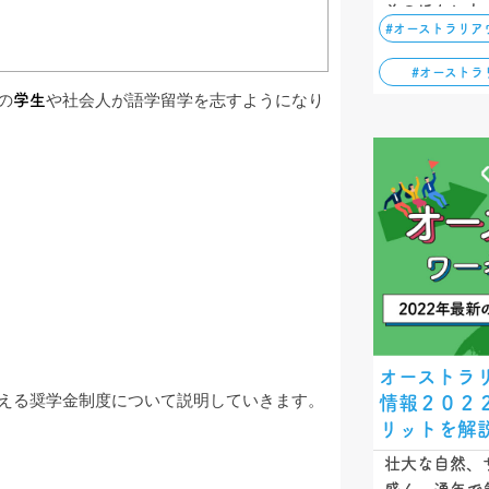
そのほかにも
#オーストラリア
すぐに働く場
る費用比較も
#オーストラ
てください…
の
学生
や社会人が語学留学を志すようになり
オーストラ
える奨学金制度について説明していきます。
情報２０２
リットを解
壮大な自然、