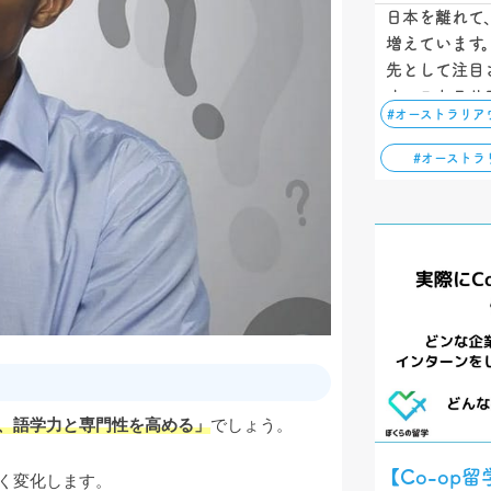
日本を離れて
増えています
先として注目
オーストラリ
#オーストラリア
れるビザの種
語力について
#オーストラ
らこそ、挑戦
、語学力と専門性を高める」
でしょう。
【Co-op
く変化します。