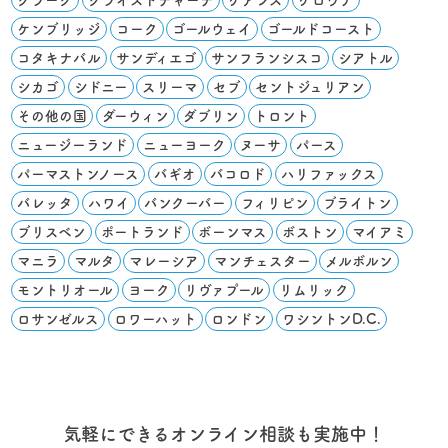
クラーク
クライストチャーチ
ケアンズ
ケロウナ
ケンブリッジ
コーク
ゴールウェイ
ゴールドコースト
コタキナバル
サンディエゴ
サンフランシスコ
シアトル
シカゴ
シドニー
スリーマ
セブ
セントジュリアン
その他の国
ダーウィン
ダブリン
トロント
ニュージーランド
ニューヨーク
ヌーサ
パース
パーマストンノース
バギオ
バコロド
ハリファックス
バレッタ
ハワイ
バンクーバー
フィリピン
ブライトン
ブリスベン
ポートランド
ボーンマス
ボストン
マイアミ
マニラ
マルタ
マレーシア
マンチェスター
メルボルン
モントリオール
ヨーク
リヴァプール
リムリック
ロサンゼルス
ロワーハット
ロンドン
ワシントンD.C.
気軽にできるオンライン相談も実施中！