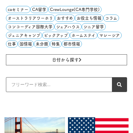
caセミナー
CA留学
CrewLounge(CA専門学校)
オーストラリアワーホリ
おすすめ
お役立ち情報
コラム
コンコーディア国際大学
シェアハウス
シニア留学
ジュニアキャンプ
ピックアップ
ホームステイ
マレーシア
仕事
国情報
未分類
特集
都市情報
日付から探す
検
索