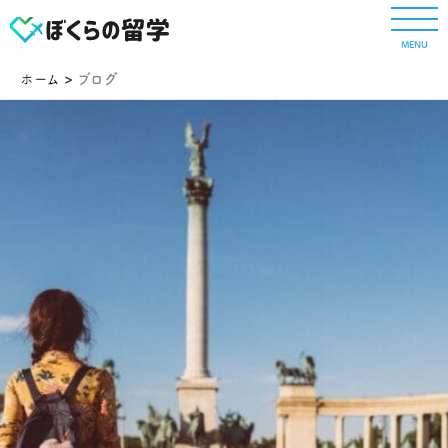
内
容
MENU
を
ス
ホーム
ブログ
キ
ッ
プ