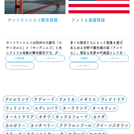
サンフランシスコ都市情報
アメリカ基礎情報
サンフランシスコは同州の大都市「ロ
多くの移民たちによって発展を遂げ、
サンゼルス」と「サンディエゴ」と共
あらゆる分野で最先端の国「アメリ
にアメリカ有数の観光都市です。ダウ
カ」。現在も世界の代表国として日々
ンタウン中心部には海外留学生を対象
進化している国のひとつです。英語を
# 都市情報
# アメリカ
# 国情報
# アメリカ
にした多くの語学学校があり、短期プ
学ぶことはもちろんのこと、アメリカ
# サンフランシスコ
# オースティン
ログラムから長期プログラムまで幅広
独特の多民族国家の特色を生かした
く授業のカリキュラムを揃えていま
様々な文化を知ることができるのも魅
す。初めて海外留学を経験する方にも
力です。…
おすすめの留学先です。 「世界一美し
い街」と称えられたサンフランシスコ
留学を検討してみましょう。…
アイルランド
アデレード
アメリカ
イギリス
ヴィクトリア
ウェリントン
エディンバラ
オークランド
オースティン
オーストラリア
オタワ
オックスフォード
カナダ
カルガリー
カンタベリー
クアラルンプール
クイーンズタウン