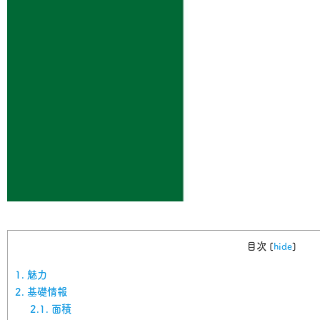
目次
[
hide
]
1.
魅力
2.
基礎情報
2.1.
面積