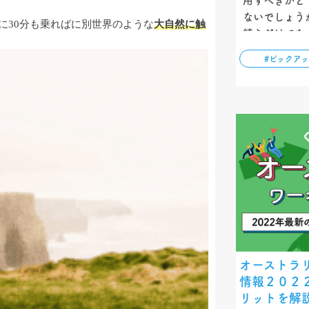
用すべきかど
ないでしょう
に30分も乗ればに別世界のような
大自然に触
続きだけでな
イスや渡航の
#ピックア
エージェント
トを解説しま
オーストラ
情報２０２
リットを解