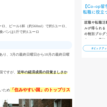
【Co-op留
転職に役立
就職や転職活
ロ、ビール1杯（約560ml）で約5ユーロ、
ルが得られる【
食パンは1斤で約1ユーロ
の特別プログ
ターンに参加
資格も取得で
#ピックア
学方法です。こ
あり、3月の最終日曜日から10月の最終日曜
徴、メリット
りやすく解説
国ですが、
近年の経済成長の目覚ましさか
「住みやすい国」のトップリス
いため