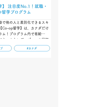
学】 注目度No.1！就職・
つ留学プログラム
動で他の人と差別化できるスキ
Co-op留学】は、カナダだけ
ラム！プログラム内で有給イン
でき、さらにディプロマや国際
きることで注目を集めている留
ップ
#カナダ
の記事ではCo-op留学の特
、留学終了後の進路などをわか
しています。…