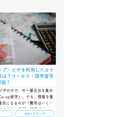
コープ）ビザを利用したカナ
用は？ワーホリ・語学留学
解説！
ビザの中で、今一番注目を集め
o-op留学」。でも、情報を集
番気になるのが「費用はいくら
ですよね。今回の記事では、
め
#ピックアップ
にかかる具体的な出費内容や現地