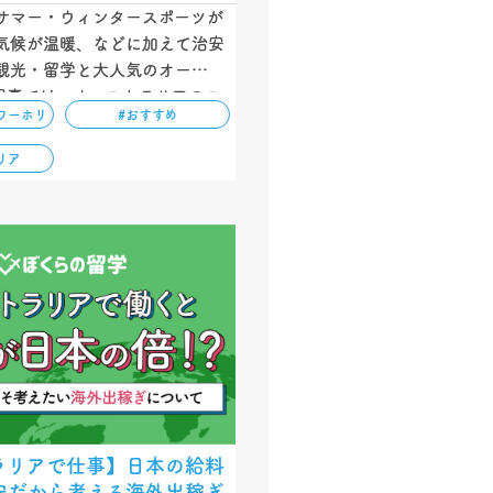
サマー・ウィンタースポーツが
気候が温暖、などに加えて治安
観光・留学と大人気のオースト
記事では、オーストラリアのワ
ワーホリ
#おすすめ
デー最新情報（２０２２年版）
参加条件、そして滞在するメリ
リア
ていきます。…
ラリアで仕事】日本の給料
安だから考える海外出稼ぎ