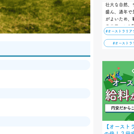
壮大な自然、
盛ん、通年で
がよいため、
ラリア。この
#オーストラリア
ーキングホリ
の申請方法、
#オーストラ
ットを解説し
【オースト
の倍！？円