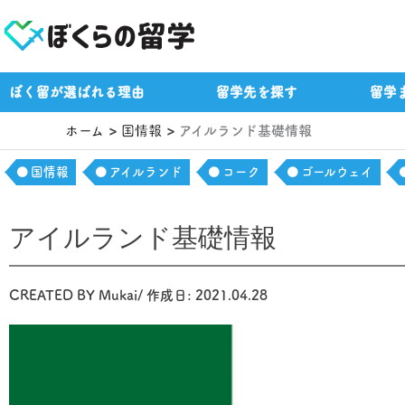
内
容
を
ス
ぼく留が選ばれる理由
留学先を探す
留学
キ
ッ
ホーム
国情報
アイルランド基礎情報
プ
国情報
アイルランド
コーク
ゴールウェイ
アイルランド基礎情報
CREATED BY
Mukai
/ 作成日:
2021.04.28