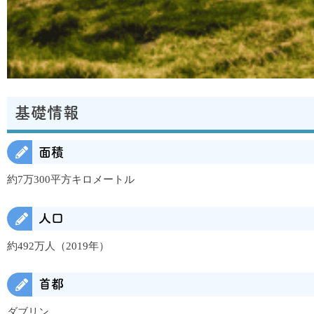
基礎情報
面積
約7万300平方キロメートル
人口
約492万人（2019年）
首都
ダブリン