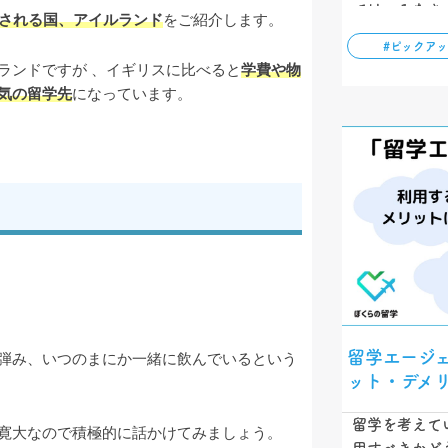
では、みなさ
目される国、アイルランド
をご紹介します。
いただくため
#ピックア
「留学費」を
ランドですが 、イギリスに比べると
学費や物
ています。ぜ
気の留学先
になっています。
留学エージ
弾み、いつのまにか一緒に飲んでいるという
ット・デメ
留学を考えて
寛大なので積極的に話かけてみましょう。