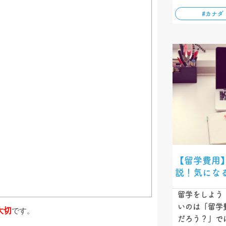
での収入額、
#カナダ
ご紹介してい
【留学費用
説！気にな
留学をしよう
いのは「留学
大切
です。
だろう？」で