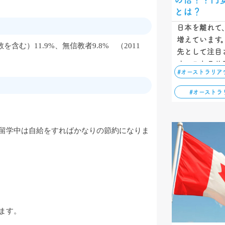
とは？
日本を離れて
増えています
む）11.9%、無信教者9.8% （2011
先として注目
オーストラリ
#オーストラリア
れるビザの種
語力について
#オーストラ
らこそ、挑戦
留学中は自給をすればかなりの節約になりま
ます。