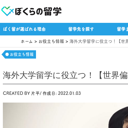
内
容
を
ス
ぼく留が選ばれる理由
留学先を探す
留学
キ
ッ
ホーム
お役立ち情報
海外大学留学に役立つ！【世
プ
お役立ち情報
海外大学留学に役立つ！【世界
CREATED BY
片平
/ 作成日:
2022.01.03