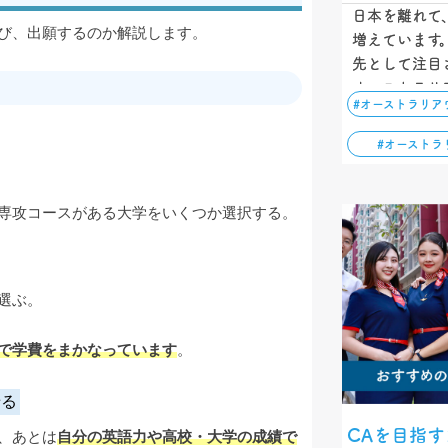
日本を離れて
び、出願するのか解説します。
増えています
先として注目
オーストラリ
#オーストラリア
れるビザの種
語力について
#オーストラ
らこそ、挑戦
専攻コースがある大学をいくつか選択する。
選ぶ。
で学費をまかなっています
。
せる
CAを目指
、あとは
自分の英語力や高校・大学の成績で