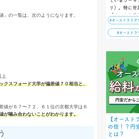
ているワーキ
リ）。特に世
「オーストラ
値」の一覧は、次のようになります。
#オーストラリア
この記事では
な費用と留学
#オーストラ
しています！
以上
ックスフォード大学が偏差値７０相当と、
差値が６７〜７２、６１位の京都大学は６
値が噛み合わないことがわかります。
【オースト
の倍！？円
う
とは？