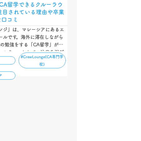
CA留学できるクルーラウ
注目されている理由や卒業
な口コミ
ンジ」は、マレーシアにあるエ
ールです。海外に滞在しながら
めの勉強をする「CA留学」がで
ンスクールとして、注目を浴び
#CrewLounge(CA専門学
記事では「どんなところな
校)
注目されているの？」と疑問に
に向けて、クルーラウンジがど
ア
ンスクールなのか紹介します。