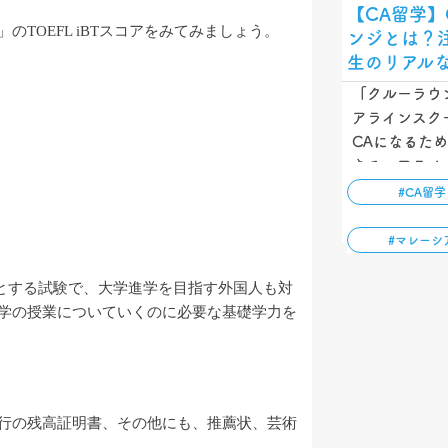
【CA留学】
TOEFL iBTスコアをみてみましょう。
ンジとは？
生のリアル
「クルーラウ
アラインスク
CAになるた
きるエアライ
ています。本
#CA留学
の？」「なぜ
思っている方
#マレーシ
んなエアライ
…
とする試験で、
大学進学を目指す外国人も対
学の授業についていくのに必要な基礎学力を
行の残高証明書、その他にも、推薦状、芸術