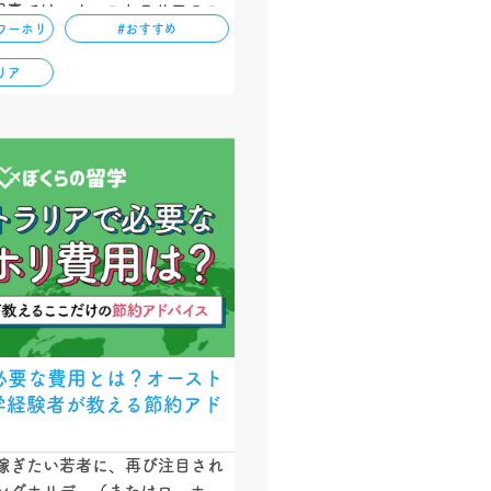
記事では、オーストラリアのワ
ワーホリ
#おすすめ
デー最新情報（２０２２年版）
参加条件、そして滞在するメリ
リア
ていきます。…
必要な費用とは？オースト
学経験者が教える節約アド
稼ぎたい若者に、再び注目され