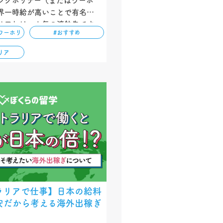
ングホリデー（またはワーホ
界一時給が高いことで有名な
リア」は、人気の渡航先です。
ワーホリ
#おすすめ
、渡航前・渡航後にかかる必要
経験者の節約アドバイスを紹介
リア
…
ラリアで仕事】日本の給料
安だから考える海外出稼ぎ