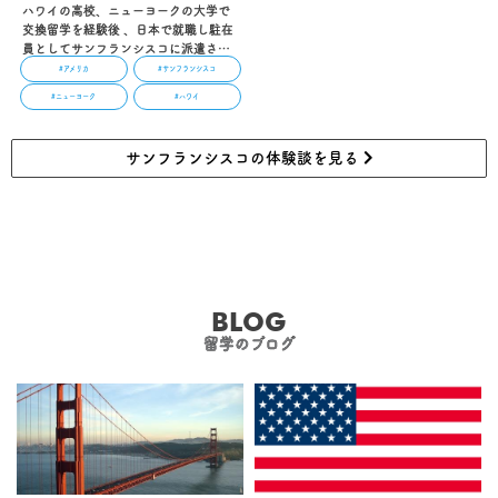
ハワイの高校、ニューヨークの大学で
交換留学を経験後 、日本で就職し駐在
員としてサンフランシスコに派遣さ
れ、その後現地で就活し、現在はテッ
#アメリカ
#サンフランシスコ
ク企業で働いているMIAさん。ドラマ
#ニューヨーク
#ハワイ
から飛び出してきたようなスーパーキ
ャリアウーマン！…
サンフランシスコの体験談を見る
BLOG
留学のブログ