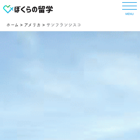
内
容
MENU
を
ス
ホーム
アメリカ
サンフランシスコ
キ
ッ
プ