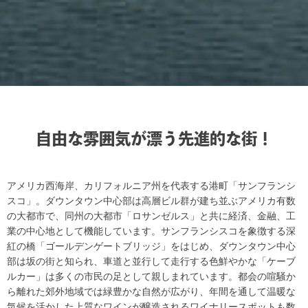
自由な雰囲気が漂う先進的な街！
アメリカ西海岸、カリフォルニア州を代表する港町「サンフランシ
スコ」。ダウンタウン中心部は高層ビル群が建ち並ぶアメリカ有数
の大都市で、同州の大都市「ロサンゼルス」と共に経済、金融、工
業の中心地として機能しています。サンフランシスコを象徴する深
紅の橋「ゴールデンゲートブリッジ」をはじめ、ダウンタウン中心
部は坂の街と知られ、車道と並行して走行する色鮮やかな「ケーブ
ルカー」は多くの市民の足として親しまれています。都会の喧騒か
ら離れた郊外地域では緑豊かな自然が広がり、年間を通して温暖な
気候を活かした上質なワインが醸造されるワイナリースポットも数