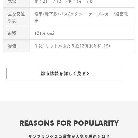
気温
夏：21° / 13°-冬：14° / 8°
主な交通
電車/地下鉄/バス/タクシー ケーブルカー/路面電
手段
車
面積
121,4 km2
物価
牛乳1リットルあたり約120円(≒$1.15)
都市情報を詳しく見る
REASONS FOR POPULARITY
サンフランシスコ留学が人気な理由とは？