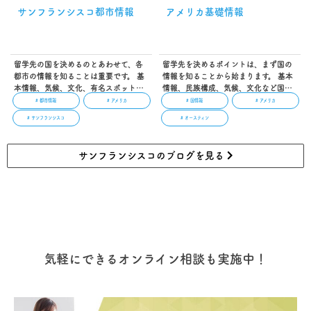
サンフランシスコ都市情報
アメリカ基礎情報
留学先の国を決めるのとあわせて、各
留学先を決めるポイントは、まず国の
都市の情報を知ることは重要です。 基
情報を知ることから始まります。 基本
本情報、気候、文化、有名スポットな
情報、民族構成、気候、文化など国に
ど都市によって様々な特徴がありま
よって様々な特徴があります。 その国
# 都市情報
# アメリカ
# 国情報
# アメリカ
す。 その都市に興味を持つことから初
に興味を持つことから初めてみましょ
# サンフランシスコ
# オースティン
めてみましょう。 サンフランシスコの
う。 魅力 スポーツ、ファッション、音
魅力/特徴 アメリカ西海岸、カリフォ
楽などあらゆる分野において最先端の
ルニア州を代表する港町「サンフラン
国「アメリカ」。 国内50州ある広大な
サンフランシスコのブログを見る
シスコ」。 ダウンタウン中心部は高層
土地には、映画のロケ地として名高い
ビル群が建ち並ぶアメリカ有数の大都
西海岸の大都市「ロサンゼルス」、政
市で、同州の大都市「ロサンゼルス」
治・経済・金融の中心地でもある東海
と共に経済、金融、工業の中心地とし
岸の大都市「ニューヨーク」など、世
て機能しています。 サンフランシスコ
界各国から憧れを求めて、多くの人が
を象徴する深紅の橋「ゴールデンゲー
訪れる国のひとつです。 基礎情報 …
トブリ…
気軽にできるオンライン相談も実施中！