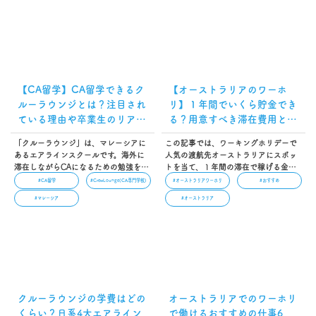
変わります。この記事では、ワーホリ
る方もいることでしょう。本記事で
は“やめとけ”と言われる理由と注意す
は、実際にクルーラウンジに入学した
べき6つの落とし穴を解説します。…
人の口コミや体験談をまとめて紹介し
ます。…
【CA留学】CA留学できるク
【オーストラリアのワーホ
ルーラウンジとは？注目され
リ】１年間でいくら貯金でき
ている理由や卒業生のリアル
る？用意すべき滞在費用と仕
な口コミ
事の探し方を解説！
「クルーラウンジ」は、マレーシアに
この記事では、ワーキングホリデーで
あるエアラインスクールです。海外に
人気の渡航先オーストラリアにスポッ
滞在しながらCAになるための勉強をす
トを当て、１年間の滞在で稼げる金額
る「CA留学」ができるエアラインスク
を解説しています。そのほかにも、語
#CA留学
#CrewLounge(CA専門学校)
#オーストラリアワーホリ
#おすすめ
ールとして、注目を浴びています。本
学学校へ通う場合や渡航後すぐに働く
#マレーシア
#オーストラリア
記事では「どんなところなの？」「な
場合など、滞在スタイル別にかかる費
ぜ注目されているの？」と疑問に思っ
用比較も紹介しています。ぜひ参考に
ている方に向けて、クルーラウンジが
してください…
どんなエアラインスクールなのか紹介
します。…
クルーラウンジの学費はどの
オーストラリアでのワーホリ
くらい？日系4大エアライン
で働けるおすすめの仕事6