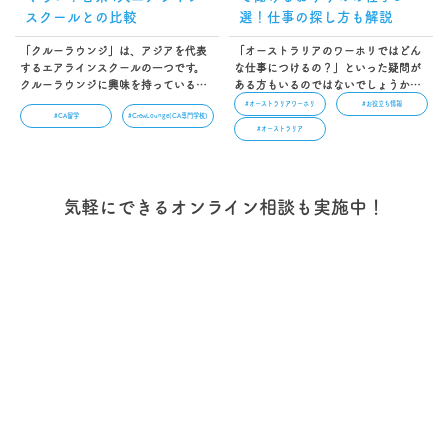
スクールとの比較
選！仕事の探し方も解説
「クルーラウンジ」は、アジアを代表
「オーストラリアのワーホリではどん
するエアラインスクールの一つです。
な仕事につけるの？」といった疑問が
クルーラウンジに興味を持っている方
ある方もいるのではないでしょうか。
のなかには、「学費はどのくらいな
海外で働く貴重な機会を得られるワー
#オーストラリアワーホリ
#お役立ち情報
#CA留学
#CrewLounge(CA専門学校)
の？」と疑問に思っている方もいるこ
ホリでは、自分に合った仕事を見つけ
#オーストラリア
とでしょう。本記事ではクルーラウン
て働きたいですよね。そこでこの記事
ジの学費はどのくらいかかるのか、日
では、オーストラリアのワーホリで働
系の4大エアラインスクールと比較をし
けるおすすめの仕事や、オーストラリ
て解説しています。…
アでの仕事の探し方について紹介しま
気軽にできるオンライン相談も実施中！
す。…