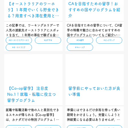
【オーストラリアのワーホ
CAを目指すための留学！お
リ】１年間でいくら貯金でき
すすめの国やプログラムを紹
る？用意すべき滞在費用と仕
介
事の探し方を解説！
この記事では、ワーキングホリデーで
CAを目指すための留学について、CA留
人気の渡航先オーストラリアにスポッ
学の特徴や魅力に合わせておすすめの
トを当て、１年間の滞在で稼げる金額
国やプログラムについてもご紹介いた
を解説しています。そのほかにも、語
します…
#オーストラリアワーホリ
#おすすめ
#CA留学
#ピックアップ
学学校へ通う場合や渡航後すぐに働く
#オーストラリア
#マレーシア
場合など、滞在スタイル別にかかる費
用比較も紹介しています。ぜひ参考に
してください…
【Co-op留学】 注目度
留学前にやっておいた方が良
No.1！就職・転職に役立つ
い準備
留学プログラム
就職や転職活動で他の人と差別化でき
準備にはできるだけ余裕を持って長い
るスキルが得られる【Co-op留学】
期間をかけましょう。完璧にしようと
は、カナダだけの特別プログラム！プ
神経質になる必要はありませんが、そ
ログラム内で有給インターンに参加で
れでも全ての準備を一人こなすのは、