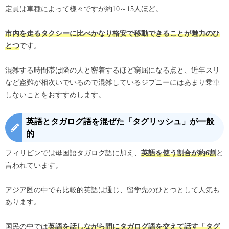
定員は車種によって様々ですが約10～15人ほど。
市内を走るタクシーに比べかなり格安で移動できることが魅力のひ
です。
とつ
混雑する時間帯は隣の人と密着するほど窮屈になる点と、近年スリ
など盗難が相次いでいるので混雑しているジプニーにはあまり乗車
しないことをおすすめします。
英語とタガログ語を混ぜた「タグリッシュ」が一般
的
フィリピンでは母国語タガログ語に加え、
と
英語を使う割合が約6割
言われています。
アジア圏の中でも比較的英語は通じ、留学先のひとつとして人気も
あります。
国民の中では
英語を話しながら間にタガログ語を交えて話す「タグ