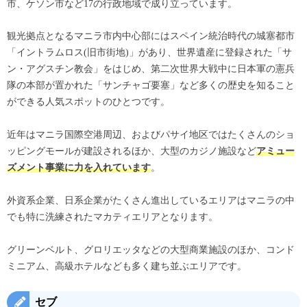
市、ケソン市など17の行政地域で成り立っています。
観光拠点となるマニラ市内中心部にはスペイン統治時代の城塞都市
「イントラムロス(旧市街地)」があり、世界遺産に登録された「サ
ン・アグスチン教会」をはじめ、第二次世界大戦中に日本軍の憲兵
隊の本部が置かれた「サンチャゴ要塞」など多くの歴史を知ること
ができる人気スポットのひとつです。
近年はマニラ国際空港周辺、およびパサイ地区ではたくさんのショ
ッピングモールが建設されるほか、大型のカジノ施設など
アミュー
。
ズメント事業に力を入れています
外資系企業、日系企業がたくさん進出しているエリアはマニラの中
でも特に洗練されたマカティエリアとなります。
グリーンベルト、グロリエッタなどの大型商業施設のほか、コンド
ミニアム、高級ホテルなども多く建ち並ぶエリアです。
セブ