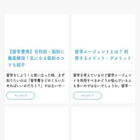
【留学費用】目的別・国別に
留学エージェントとは？ 利
徹底解説！気になる節約のコ
用するメリット・デメリット
ツも紹介
留学をしよう！と思い立った時、まず
留学を考えているけど留学エージェン
知りたいのは「留学費をどのくらいた
トを利用すべきかどうか悩んでいる人
めればいいのだろう？」ではないでし
も多いのではないでしょうか。留学エ
ょうか。 この記事では、みなさんの留
ージェントは事務手続きだけでなく、
#ピックアップ
#ピックアップ
学という目標を実現していただくため
留学に関する悩みのアドバイスや渡航
に、知っておいていただきたい「留学
のサポートも行っています。留学エー
費」を、方法別・国別で詳しく解説し
ジェントを利用するメリット・デメリ
ています。ぜひ参考にしてくださ
ットを解説します。…
い！…