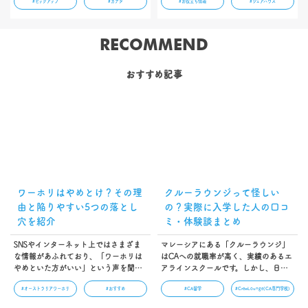
#ピックアップ
#カナダ
#お役立ち情報
#シェアハウス
き、さらにディプロマや国際資格も取
難しいのが現実です。留学カウンセラ
得できることで注目を集めている留学
ーに相談することにより、特に初めて
方法です。この記事ではCo-op留学の
の方は手続き・手配のミスを防ぐこと
特徴、メリット、留学終了後の進路な
ができ、また忙しい社会人は効率よく
RECOMMEND
どをわかりやすく解説しています。…
留学準備を進めることができます。…
おすすめ記事
ワーホリはやめとけ？その理
クルーラウンジって怪しい
由と陥りやすい5つの落とし
の？実際に入学した人の口コ
穴を紹介
ミ・体験談まとめ
SNSやインターネット上ではさまざま
マレーシアにある「クルーラウンジ」
な情報があふれており、「ワーホリは
はCAへの就職率が高く、実績のあるエ
やめといた方がいい」という声を聞く
アラインスクールです。しかし、日本
方も多いのではないでしょうか。ワー
では国内大手のエアラインスクールほ
#オーストラリアワーホリ
#おすすめ
#CA留学
#CrewLounge(CA専門学校)
ホリは自由度が高い制度であるがゆえ
どの知名度はまだなく、「実際どうな
に、自身の行動次第で充実度が大きく
の？」「なんか怪しい…」と思ってい