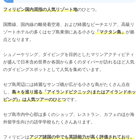
のひとつ。
フィリピン国内屈指の人気リゾート地
国際線、国内線の離発着空港、および綺麗なビーチエリア、高級リ
ゾートホテルの多くはセブ島東側にある小さな
が拠
「マクタン島」
点となります。
シュノーケリング、ダイビングを目的としたマリンアクティビティ
が盛んで日本含め世界か各国から多くのダイバーが訪れるほど人気
のダイビングスポットとして人気を集めています。
セブ島周辺には綺麗なサンゴ礁が広がる小さな島がたくさん点在
し、
島々を巡り巡る「アイランドピクニック(またはアイランドホッ
です。
ピング)」は人気ツアーのひとつ
セブ島市内中心部は多くのショップ、レストラン、カフェのほか海
外留学生向けの語学学校もたくさんあります。
フィリピンは
アジア諸国の中でも英語能力が高く評価されており、