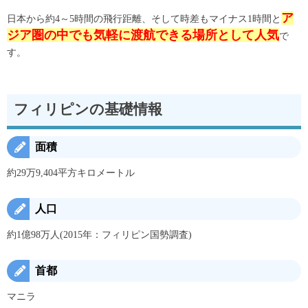
ア
日本から約4～5時間の飛行距離、そして時差もマイナス1時間と
ジア圏の中でも気軽に渡航できる場所として人気
で
す。
フィリピンの基礎情報
面積
約29万9,404平方キロメートル
人口
約1億98万人(2015年：フィリピン国勢調査)
首都
マニラ