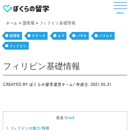
内
容
MENU
を
ス
ホーム
国情報
フィリピン基礎情報
キ
ッ
国情報
クラーク
セブ
バギオ
バコロド
プ
フィリピン
フィリピン基礎情報
CREATED BY
ぼくらの留学運営チーム
/ 作成日:
2021.05.31
目次
[
hide
]
1.
フィリピンの魅力/特徴