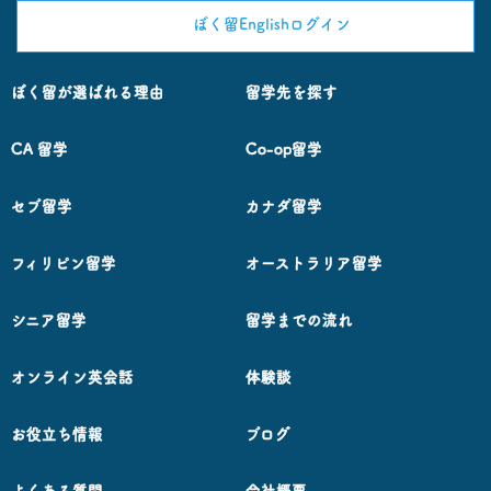
ぼく留Englishログイン
ぼく留が選ばれる理由
留学先を探す
CA 留学
Co-op留学
セブ留学
カナダ留学
フィリピン留学
オーストラリア留学
シニア留学
留学までの流れ
オンライン英会話
体験談
お役立ち情報
ブログ
よくある質問
会社概要