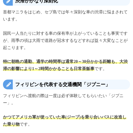
渋滞がかなり深刻化
首都マニラをはじめ、セブ島では年々深刻な車の渋滞に悩まされて
います。
国民一人当たりに対する車の保有率が上がっていることも事実です
が、雨季の頃は大雨で道路が冠水するなどすれば益々大変なことが
起こります。
特に朝晩の通勤、通学の時間帯は通常20～30分かかる距離も、大渋
です。
滞の影響により1～2時間かかることも日常茶飯事
フィリピンを代表する交通機関「ジプニー」
フィリピンへ渡航の際は一度は必ず体験してもらいたい「ジプニ
ー」。
かつてアメリカ軍が使っていた車(ジープ)を乗り合いバスに改造し
です。
た乗り物