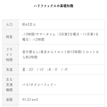
ハリファックスの基礎知識
人口
約43万人
-13時間/サマータイム（3月第2日曜日〜11月第1日
時差
曜日）-12時間
フラ
直行便なし/東京からトロント約12時間/トロントか
イト
ら約2時間
時間
気温
夏：23° / 15°-冬：0° / -9°
主な
交通
バス/タクシーフェリー
機関
面積
97,23 km2