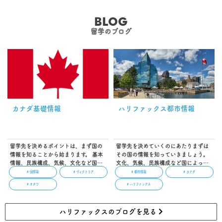
BLOG
留学のブログ
カナダ基礎情報
ハリファックス都市情報
留学先を決めるポイントは、まず国の
留学先を決めていくのにあたりまずは
情報を知ることから始まります。 基本
その国の情報を知っていきましょう。
情報、民族構成、気候、文化など国に
文化、気候、民族構成など国によって
よって様々な特徴があります。 その国
様々な特徴があります。 その国に興味
# 国情報
# ヴィクトリア
# 都市情報
# カナダ
に興味を持つことから初めてみましょ
を持つことから初めてみましょう。 ノ
# オタワ
# ハリファックス
う。 カナダの魅力/特徴 国土面積世界
バ・スコシア州の州都「ハリファック
第2位を誇る「カナダ」。 大きな魅力
ス」は、カナダ大西洋岸地方最大の文
はカナディアンロッキーをはじめ、世
化・経済の中心都市です。 英語を母国
ハリファックスのブログを見る
界三大瀑布のひとつナイアガラ滝など
語とするネイティブが全体の90%を占
雄大な自然が広がるスポットがたくさ
めており、日本人留学生がとても少な