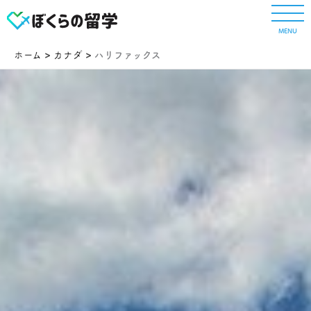
内
容
MENU
を
ス
ホーム
カナダ
ハリファックス
キ
ッ
プ