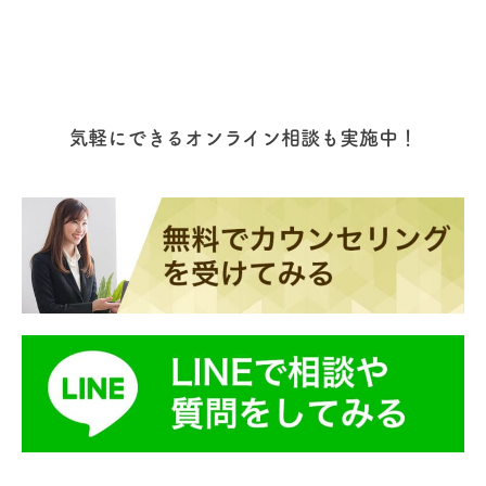
んあることです。 各都市四季折々の特
いのが特徴です。 ハリファックスの魅
色があり、日本と同じように春には桜
力/特徴 ハリファックスは東海岸に位
が咲き、秋にはカナダ国旗のロゴマー
置する小さな港町ですが、カナダでは
クでもあるメイプルリーフ(カエデ)が
バンクーバーに次ぐ第2の沿岸都市で
見事に…
す…
気軽にできるオンライン相談も実施中！