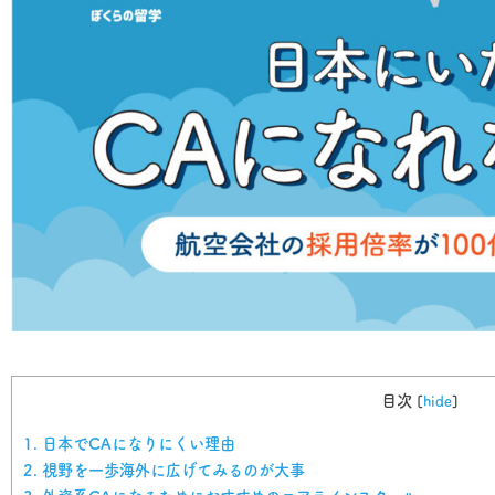
目次
[
hide
]
1.
日本でCAになりにくい理由
2.
視野を一歩海外に広げてみるのが大事