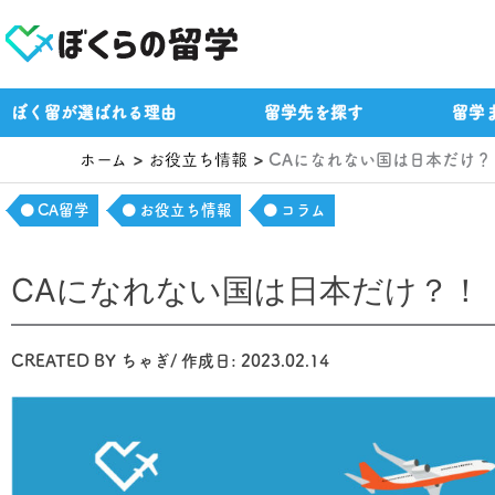
内
容
を
ス
ぼく留が選ばれる理由
留学先を探す
留学
キ
ッ
ホーム
お役立ち情報
CAになれない国は日本だけ？
プ
CA留学
お役立ち情報
コラム
CAになれない国は日本だけ？！
CREATED BY
ちゃぎ
/ 作成日:
2023.02.14