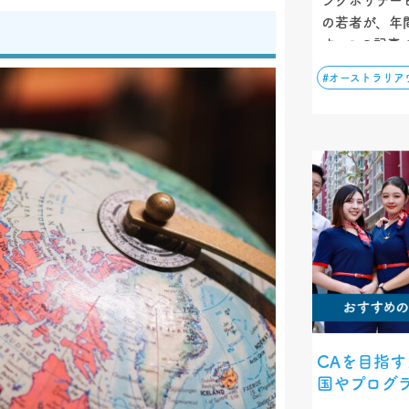
ングホリデー
の若者が、年
す。この記事
に、情報収集
#オーストラリア
学校選びから
す。最新の情
してください
CAを目指
国やプログ