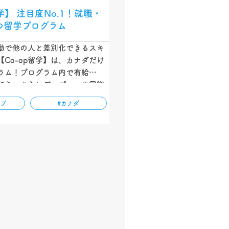
学】 注目度No.1！就職・
つ留学プログラム
動で他の人と差別化できるスキ
Co-op留学】は、カナダだけ
ラム！プログラム内で有給イン
でき、さらにディプロマや国際
きることで注目を集めている留
ップ
#カナダ
の記事ではCo-op留学の特
、留学終了後の進路などをわか
しています。…