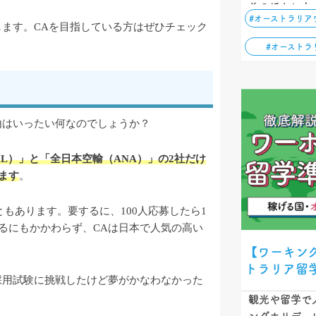
そのほかにも
#オーストラリア
すぐに働く場
します。CAを目指している方はぜひチェック
る費用比較も
#オーストラ
てください…
由はいったい何なのでしょうか？
L）」と「全日本空輸（ANA）」の2社だけ
ます
。
もあります。要するに、100人応募したら1
るにもかかわらず、CAは日本で人気の高い
【ワーキン
トラリア留
採用試験に挑戦したけど夢がかなわなかった
観光や留学で