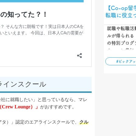
【Co-op留
転職に役立
就職や転職活
ルが得られる【
の特別プログ
ターンに参加
資格も取得で
#ピックア
学方法です。こ
徴、メリット
りやすく解説
ラインスクール
会社に就職したい」と思っているなら、マレ
ew Lounge）」
がおすすめです。
イアタ）」認定のエアラインスクールで、
クル