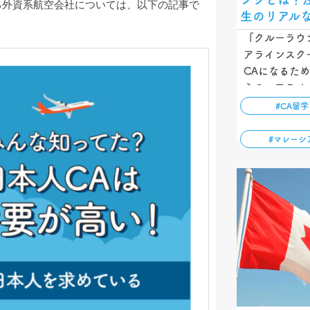
る外資系航空会社については、以下の記事で
生のリアル
「クルーラウ
アラインスク
CAになるた
きるエアライ
ています。本
#CA留学
の？」「なぜ
思っている方
#マレーシ
んなエアライ
…