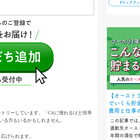
#ピックア
エージェント
トを解説しま
【オースト
でいくら貯
費用と仕事
ントリーしています。「CAに憧れるけど倍率
いる方もいるかもしれません。
この記事では
渡航先オース
年間の滞在で
を広げられます。