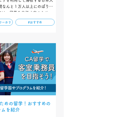
ビザを利用して滞在する日本人
間なんと１万人以上にのぼりま
では、留学を目指す方のため
を含む準備から滞在期間、語学
ワーホリ
#おすすめ
出発までの流れを紹介していま
報ばかりですので、ぜひ参考に
ね！…
すための留学！おすすめの
ラムを紹介