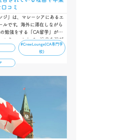
な口コミ
ンジ」は、マレーシアにあるエ
ールです。海外に滞在しながら
めの勉強をする「CA留学」がで
ンスクールとして、注目を浴び
#CrewLounge(CA専門学
記事では「どんなところな
校)
注目されているの？」と疑問に
に向けて、クルーラウンジがど
ア
ンスクールなのか紹介します。