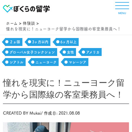
内
容
MENU
を
ス
ホーム
体験談
キ
憧れを現実に！ニューヨーク留学から国際線の客室乗務員へ！
ッ
プ
２ヵ国
3ヶ月以内
6ヶ月以上
グローバル女子コレクション
女性
アメリカ
シアトル
ニューヨーク
マレーシア
憧れを現実に！ニューヨーク留
学から国際線の客室乗務員へ！
CREATED BY
Mukai
/ 作成日:
2021.08.08