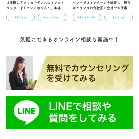
は実際にアメリカでダンスのインスト
バレーではインターンを経験し、現在
ラクターをしているゆなさん。本場ア
はオランダの金融系の会社でお仕事を
メリカで好きなダンスを追求し続ける
しているAKANEさん。留学中に出会っ
#アメリカ
#ロサンゼルス
#アムステルダム
#オランダ
姿は本当にかっこいいですね！ゆなさ
た彼を追いかけてオランダに渡航し国
んを見ていると英語力を勉強するだけ
際結婚というロマンチックなドラマの
で終わらない留学に、みなさんも挑戦
ようです！…
したくなるはず！…
気軽にできるオンライン相談も実施中！