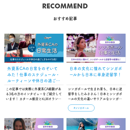
RECOMMEND
おすすめ記事
外資系CAの日常をのぞいて
日本の文化に憧れてシンガポ
みた！仕事のスケジュール・
ールから日本に単身逆留学！
ルーティーンや休日の過ごし
方
この記事では実際に外資系CA経験があ
シンガポールで生まれ育ち、日本に逆
る3名の方のインタビューをご紹介して
留学をしたみささん！日本とシンガポ
います！ カタール航空とKLMオランダ
ールの文化の違いやリアルなシンガポ
航空CAのAiさん、元エアアジアCAの
ールの生活事情を知ることができるみ
#シンガポール
Kanamiさん、ブリティッシュ・エアウ
ささんのインタビュー必見です！…
ェイズ現役CAのChihiroさん。これから
CA留学を目指す人必見の内容になって
います。ぜひ参考にしてください
ね！…