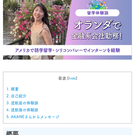
目次
[
hide
]
1.
概要
2.
自己紹介
3.
渡航前の体験談
4.
渡航後の体験談
5.
AKANEさんからメッセージ
概要