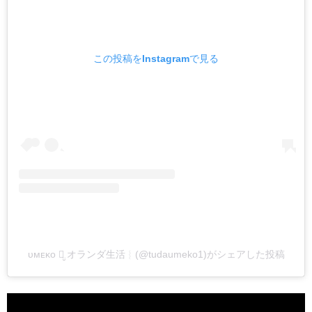
この投稿をInstagramで見る
ᴜᴍᴇᴋᴏ ꪔ̤̮ オランダ生活︴(@tudaumeko1)がシェアした投稿