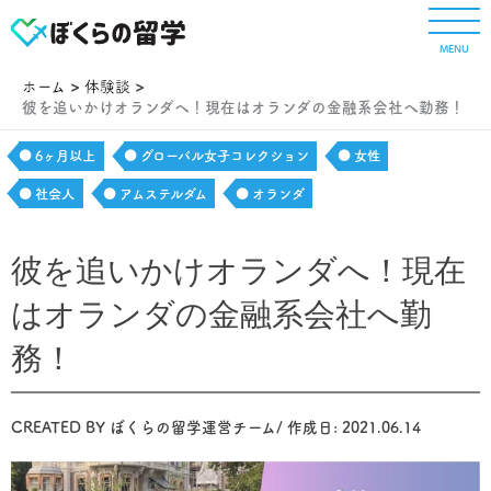
内
容
MENU
を
ス
ホーム
体験談
キ
彼を追いかけオランダへ！現在はオランダの金融系会社へ勤務！
ッ
プ
6ヶ月以上
グローバル女子コレクション
女性
社会人
アムステルダム
オランダ
彼を追いかけオランダへ！現在
はオランダの金融系会社へ勤
務！
CREATED BY
ぼくらの留学運営チーム
/ 作成日:
2021.06.14