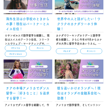
海外生活は小学校のときから
世界中の人と話がしたい！ワ
の夢！現在はパートナーとス
クワクのカナダワーホリ体
イス在住！
験！
ロサンゼルスで語学留学を経験し、現
カナダでワーキングホリデーと語学学
在はスイスのアーラウ在住、フリーラ
校を経験し、さらに今年の9月からカナ
ンスでウェブ・マーケティングや、ス
ダの大学に留学予定のあいりさん。社
イスと日本の会社を繋ぐような仕事を
会人になっても挑戦し続ける姿には私
#アメリカ
#スイス
#カナダ
#トロント
しているAYANAさん。海外で時間に縛
たちにもチャレンジする勇気を与えて
#ロサンゼルス
られず自由な働き方をしたいと思って
くれます！…
いる人も多いのでは？そんな方はぜひ
AYANAさんのインタビューそしてSNS
をチェック！…
チアの本場アメリカでダンス
彼を追いかけオランダへ！現
留学ー「好きなこと」を追求
在はオランダの金融系会社へ
する留学！ー
勤務！
アメリカでダンス留学を経験して、今
アメリカで語学留学、そしてシリコン