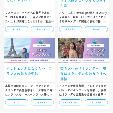
めにバギオへ！
学！大好きなハワイでの留学
生活！
フィリピン・パギオへの留学を通じ
ハワイにある hawaii pacific university
て、様々な経験をし、自分が将来やり
を卒業し、現在、OPTでアメリカにあ
たいことが明確になったSさん！就活前
る日系のメディア関連の会社で働いて
に思い切った決断をし世界に飛び出し
いるりささん。大学で人種差別を受け
#バギオ
#フィリピン
#アメリカ
#ハワイ
たSさんのインタビューは必見です！…
辛い経験をしながらも、強い意志を持
って乗り越え、今ではハワイで働き、
世界で輝く女性の一人です！…
パリジェンヌになりたい！フ
彼を追いかけオランダへ！現
ランスの魅力を発信！
在はオランダの金融系会社へ
勤務！
高校生の時にニュージーランドのオー
アメリカで語学留学、そしてシリコン
クランドで英語留学をし、大学生の時
バレーではインターンを経験し、現在
にフランスのニースへフランス語の留
はオランダの金融系の会社でお仕事を
学されたSayakaさん。今はフランスの
しているAKANEさん。留学中に出会っ
#パリ
#フランス
#アムステルダム
#オランダ
様々な情報をYouTubeで日々発信さ
た彼を追いかけてオランダに渡航し国
れ、まさにパリジェンヌそのもの！…
際結婚というロマンチックなドラマの
ようです！…