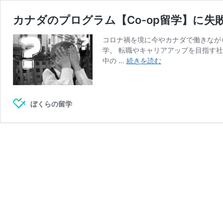
カナダのプログラム【Co-op留学】に
コロナ禍を境に今やカナダで働きなが
学。 転職やキャリアアップを目指す
カ
中の …
続きを読む
ナ
ダ
の
プ
ぼくらの留学
ロ
グ
ラ
ム
【Co-
op
留
学】
に
失
敗