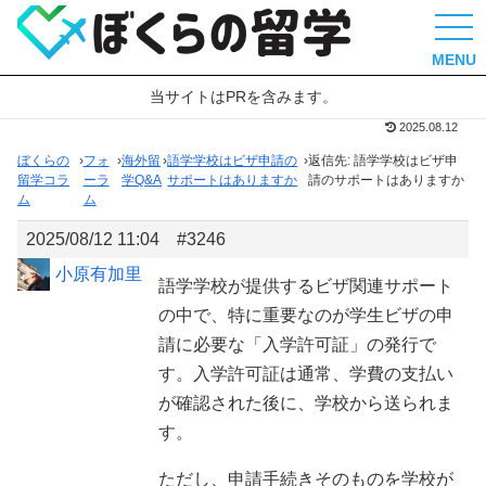
MENU
当サイトはPRを含みます。
2025.08.12
ぼくらの
›
フォ
›
海外留
›
語学学校はビザ申請の
›
返信先: 語学学校はビザ申
留学コラ
ーラ
学Q&A
サポートはありますか
請のサポートはありますか
ム
ム
2025/08/12 11:04
#3246
小原有加里
語学学校が提供するビザ関連サポート
の中で、特に重要なのが学生ビザの申
請に必要な「入学許可証」の発行で
す。入学許可証は通常、学費の支払い
が確認された後に、学校から送られま
す。
ただし、申請手続きそのものを学校が