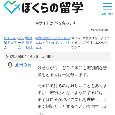
MENU
当サイトはPRを含みます。
2025.08.04
ぼくらの
›
フォ
›
海外
›
差別されないようにする
›
返信先: 差別されないように
留学コラ
ーラ
留学
にはどうすればいいです
するにはどうすればいいで
ム
ム
Q&A
か？
すか？
2025/08/04 14:36
#2902
旅田みわ
残念ながら、どこの国にも差別的な態
度をとる人は一定数います。
完全に避けるのは難しいこともありま
すが、差別されないようにするには、
まずは自分が現地の文化を理解し、う
まく馴染もうとすることが大切でしょ
う。